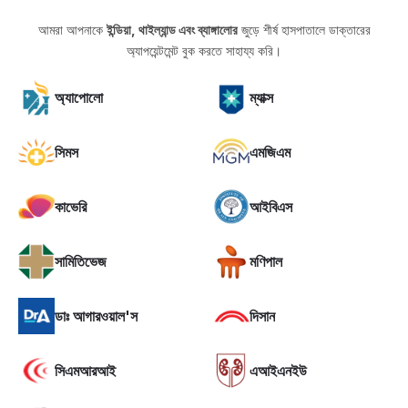
আমরা আপনাকে
ইন্ডিয়া, থাইল্যান্ড এবং ব্যাঙ্গালোর
জুড়ে শীর্ষ হাসপাতালে ডাক্তারের
অ্যাপয়েন্টমেন্ট বুক করতে সাহায্য করি।
অ্যাপোলো
ম্যাক্স
সিমস
এমজিএম
কাভেরি
আইবিএস
সামিতিভেজ
মণিপাল
ডাঃ আগারওয়াল'স
দিসান
সিএমআরআই
এআইএনইউ