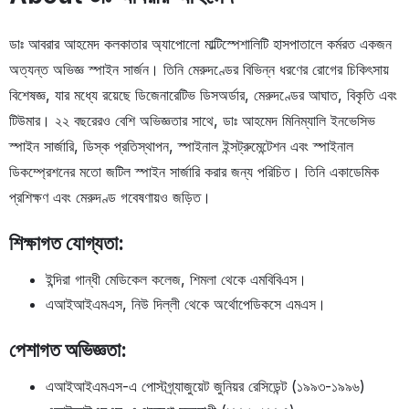
ডাঃ আবরার আহমেদ কলকাতার অ্যাপোলো মাল্টিস্পেশালিটি হাসপাতালে কর্মরত একজন
অত্যন্ত অভিজ্ঞ স্পাইন সার্জন। তিনি মেরুদণ্ডের বিভিন্ন ধরণের রোগের চিকিৎসায়
বিশেষজ্ঞ, যার মধ্যে রয়েছে ডিজেনারেটিভ ডিসঅর্ডার, মেরুদণ্ডের আঘাত, বিকৃতি এবং
টিউমার। ২২ বছরেরও বেশি অভিজ্ঞতার সাথে, ডাঃ আহমেদ মিনিম্যালি ইনভেসিভ
স্পাইন সার্জারি, ডিস্ক প্রতিস্থাপন, স্পাইনাল ইন্সট্রুমেন্টেশন এবং স্পাইনাল
ডিকম্প্রেশনের মতো জটিল স্পাইন সার্জারি করার জন্য পরিচিত। তিনি একাডেমিক
প্রশিক্ষণ এবং মেরুদণ্ড গবেষণায়ও জড়িত।
শিক্ষাগত যোগ্যতা:
ইন্দিরা গান্ধী মেডিকেল কলেজ, শিমলা থেকে এমবিবিএস।
এআইআইএমএস, নিউ দিল্লী থেকে অর্থোপেডিকসে এমএস।
পেশাগত অভিজ্ঞতা:
এআইআইএমএস-এ পোস্টগ্র্যাজুয়েট জুনিয়র রেসিডেন্ট (১৯৯৩-১৯৯৬)