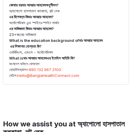
কোথায় হয়
ডাঃ আবরার আহমেদ
অনুশীলন?
অ্যাপোলো হাসপাতাল কলকাতা, সল্ট লেক
এর বিশেষত্ব কি
ডাঃ আবরার আহমেদ
?
অর্থোপেডিকস এন্ড স্পাইন
>
স্পাইন সার্জন
এর অভিজ্ঞতা কি
ডাঃ আবরার আহমেদ
?
23+
বছরের অভিজ্ঞতা
What is the education background of
ডাঃ আবরার আহমেদ
এর শিক্ষাগত যোগ্যতা কি?
এমবিবিএস, এমএস - অর্থোপেডিকস
What is
ডাঃ আবরার আহমেদ
এর ইমেইল আইডি কি?
বাংলাদেশ অফিসে যোগাযোগ
হোয়াটসঅ্যাপ
+880 132 967 2100
মেইল:
Hello@BanglaHealthConnect.com
How we assist you at অ্যাপোলো হাসপাতাল