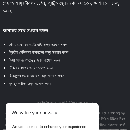
মেহনাজ মনসুর টাওয়ার ১১/এ, গ্রাউন্ড ফ্লোর রোড নং: ১৩০, গুলশান ১। ঢাকা,
১২১২
আমাদের সাথে সংযোগ করুন
ডাক্তারের অ্যাপয়েন্টমেন্টের জন্য সংযোগ করুন
দ্বিতীয় মেডিকেল মতামতের জন্য সংযোগ করুন
ভিসা আমন্ত্রণপত্রের জন্য সংযোগ করুন
চিকিত্সার ব্যয়ের জন্য সংযোগ করুন
বিমানবন্দর থেকে নেওয়ার জন্য সংযোগ করুন
স্বাস্থ্য পরীক্ষা জন্য সংযোগ করুন
অস্বীকৃতি: এই ওয়েবসাইটটি চিকিৎসা পরামর্শ দেয় না
We value your privacy
এই ওয়েবসাইটে থাকা পাঠ্য, গ্রাফিক্স, চিত্র এবং অন্যান্য উপাদান সহ তবে এর মধ্যে সীমাবদ্ধ নয় তথ্য শুধুমাত্র
তথ্যমূলক উদ্দেশ্যে। এই সাইটে কোনও উপাদান বা সামগ্রী পেশাদার চিকিত্সা পরামর্শ, রোগ নির্ণয় বা চিকিত্সার বিকল্প
হিসাবে উদ্দেশ্য নয়। কোনও চিকিত্সা অবস্থা বা চিকিত্সা সম্পর্কে আপনার যে কোনও প্রশ্ন থাকতে পারে এবং একটি
We use cookies to enhance your experience