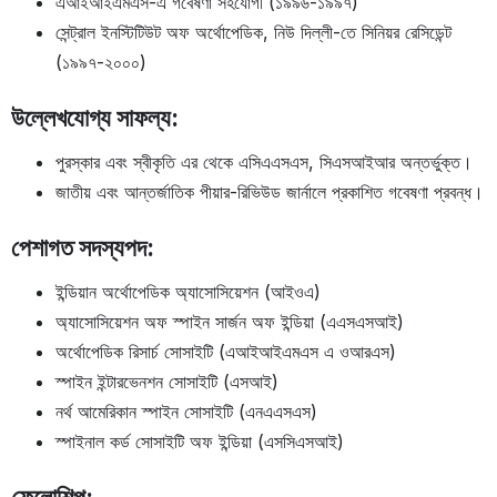
এআইআইএমএস-এ গবেষণা সহযোগী (১৯৯৬-১৯৯৭)
সেন্ট্রাল ইনস্টিটিউট অফ অর্থোপেডিক, নিউ দিল্লী-তে সিনিয়র রেসিডেন্ট
(১৯৯৭-২০০০)
উল্লেখযোগ্য সাফল্য:
পুরস্কার এবং স্বীকৃতি এর থেকে এসিএএসএস, সিএসআইআর অন্তর্ভুক্ত।
জাতীয় এবং আন্তর্জাতিক পীয়ার-রিভিউড জার্নালে প্রকাশিত গবেষণা প্রবন্ধ।
পেশাগত সদস্যপদ:
ইন্ডিয়ান অর্থোপেডিক অ্যাসোসিয়েশন (আইওএ)
অ্যাসোসিয়েশন অফ স্পাইন সার্জন অফ ইন্ডিয়া (এএসএসআই)
অর্থোপেডিক রিসার্চ সোসাইটি (এআইআইএমএস এ ওআরএস)
স্পাইন ইন্টারভেনশন সোসাইটি (এসআই)
নর্থ আমেরিকান স্পাইন সোসাইটি (এনএএসএস)
স্পাইনাল কর্ড সোসাইটি অফ ইন্ডিয়া (এসসিএসআই)