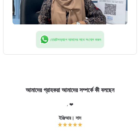
হোয়াটসঅ্যাপে আমাদের সাথে সংযোগ করুন
আমাদের গ্রাহকরা আমাদের সম্পর্কে কী বলছেন
লো
, ❤️
আ
র
ইঞ্জিআর। সাদ
ক