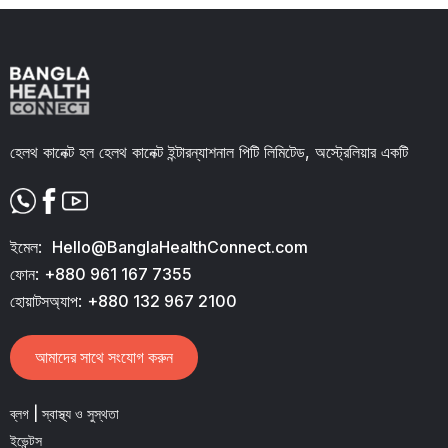
Slide 2 of 11.
হেলথ কানেক্ট হল হেলথ কানেক্ট ইন্টারন্যাশনাল পিটি লিমিটেড, অস্ট্রেলিয়ার একটি
ইমেল:
Hello@BanglaHealthConnect.com
ফোন:
+880 961 167 7355
হোয়াটসঅ্যাপ:
+880 132 967 2100
আমাদের সাথে সংযোগ করুন
ব্লগ | স্বাস্থ্য ও সুস্থতা
ইভেন্টস