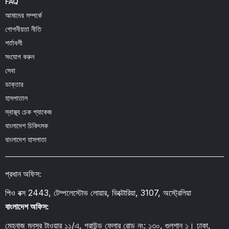
FAQ
আমাদের সম্পর্কে
গোপনীয়তা নীতি
শর্তাবলী
সংযোগ করুন
সেবা
ডাক্তার
হাসপাতাল
স্বাস্থ্য চেক প্যাকেজ
বাংলাদেশ চিকিৎসক
বাংলাদেশ হাসপাতা
প্রধান অফিস:
পিও বক্স 2443, টেম্পলেস্টোভ লোয়ার, ভিক্টোরিয়া, 3107, অস্ট্রেলিয়া
বাংলাদেশ অফিস:
মেহনাজ মনসুর টাওয়ার ১১/এ, গ্রাউন্ড ফ্লোর রোড নং: ১৩০, গুলশান ১। ঢাকা,