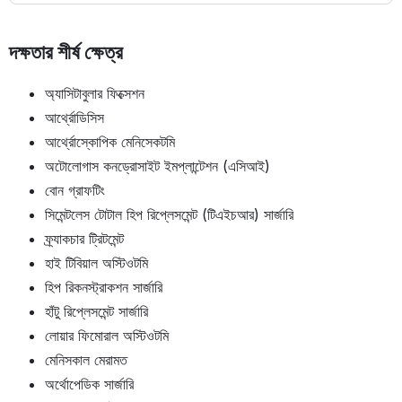
দক্ষতার শীর্ষ ক্ষেত্র
অ্যাসিটাবুলার ফিক্সেশন
আর্থ্রোডিসিস
আর্থ্রোস্কোপিক মেনিসেকটমি
অটোলোগাস কনড্রোসাইট ইমপ্লান্টেশন (এসিআই)
বোন গ্রাফটিং
সিমেন্টলেস টোটাল হিপ রিপ্লেসমেন্ট (টিএইচআর) সার্জারি
ফ্র্যাকচার ট্রিটমেন্ট
হাই টিবিয়াল অস্টিওটমি
হিপ রিকনস্ট্রাকশন সার্জারি
হাঁটু রিপ্লেসমেন্ট সার্জারি
লোয়ার ফিমোরাল অস্টিওটমি
মেনিসকাল মেরামত
অর্থোপেডিক সার্জারি