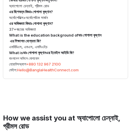
কোথায় হয়
ডাঃ গোপালা কৃষ্ণান
অনুশীলন?
অ্যাপোলো চেন্নাই, গ্রীমস রোড
এর বিশেষত্ব কি
ডাঃ গোপালা কৃষ্ণান
?
অর্থোপেডিক্স
>
অর্থোপেডিক সার্জন
এর অভিজ্ঞতা কি
ডাঃ গোপালা কৃষ্ণান
?
37+
বছরের অভিজ্ঞতা
What is the education background of
ডাঃ গোপালা কৃষ্ণান
এর শিক্ষাগত যোগ্যতা কি?
এমবিবিএস, এমএস, এমসিএইচ
What is
ডাঃ গোপালা কৃষ্ণান
এর ইমেইল আইডি কি?
বাংলাদেশ অফিসে যোগাযোগ
হোয়াটসঅ্যাপ
+880 132 967 2100
মেইল:
Hello@BanglaHealthConnect.com
How we assist you at অ্যাপোলো চেন্নাই,
গ্রীমস রোড