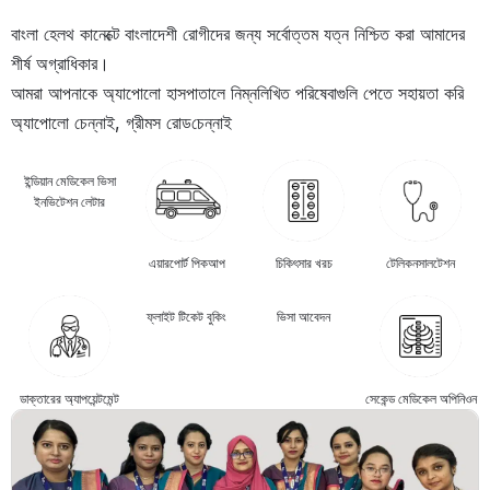
বাংলা হেলথ কানেক্টে বাংলাদেশী রোগীদের জন্য সর্বোত্তম যত্ন নিশ্চিত করা আমাদের
শীর্ষ অগ্রাধিকার।
আমরা আপনাকে অ্যাপোলো হাসপাতালে নিম্নলিখিত পরিষেবাগুলি পেতে সহায়তা করি
অ্যাপোলো চেন্নাই, গ্রীমস রোড
চেন্নাই
ইন্ডিয়ান মেডিকেল ভিসা
ইনভিটেশন লেটার
এয়ারপোর্ট পিকআপ
চিকিৎসার খরচ
টেলিকনসালটেশন
ফ্লাইট টিকেট বুকিং
ভিসা আবেদন
ডাক্তারের অ্যাপয়েন্টমেন্ট
সেকেন্ড মেডিকেল অপিনিওন