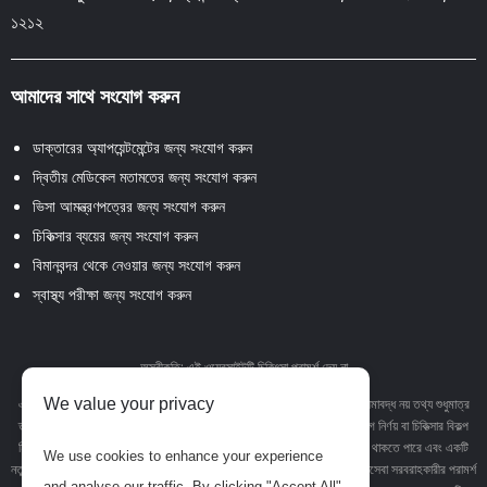
১২১২
আমাদের সাথে সংযোগ করুন
ডাক্তারের অ্যাপয়েন্টমেন্টের জন্য সংযোগ করুন
দ্বিতীয় মেডিকেল মতামতের জন্য সংযোগ করুন
ভিসা আমন্ত্রণপত্রের জন্য সংযোগ করুন
চিকিত্সার ব্যয়ের জন্য সংযোগ করুন
বিমানবন্দর থেকে নেওয়ার জন্য সংযোগ করুন
স্বাস্থ্য পরীক্ষা জন্য সংযোগ করুন
অস্বীকৃতি: এই ওয়েবসাইটটি চিকিৎসা পরামর্শ দেয় না
We value your privacy
এই ওয়েবসাইটে থাকা পাঠ্য, গ্রাফিক্স, চিত্র এবং অন্যান্য উপাদান সহ তবে এর মধ্যে সীমাবদ্ধ নয় তথ্য শুধুমাত্র
তথ্যমূলক উদ্দেশ্যে। এই সাইটে কোনও উপাদান বা সামগ্রী পেশাদার চিকিত্সা পরামর্শ, রোগ নির্ণয় বা চিকিত্সার বিকল্প
হিসাবে উদ্দেশ্য নয়। কোনও চিকিত্সা অবস্থা বা চিকিত্সা সম্পর্কে আপনার যে কোনও প্রশ্ন থাকতে পারে এবং একটি
We use cookies to enhance your experience
নতুন স্বাস্থ্যসেবা ব্যবস্থা গ্রহণের আগে সর্বদা আপনার চিকিত্সক বা অন্যান্য যোগ্য স্বাস্থ্যসেবা সরবরাহকারীর পরামর্শ
and analyse our traffic. By clicking "Accept All",