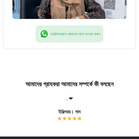
হোয়াটসঅ্যাপে আমাদের সাথে সংযোগ করুন
আমাদের গ্রাহকরা আমাদের সম্পর্কে কী বলছেন
লো
, ❤️
আ
র
ইঞ্জিআর। সাদ
ক