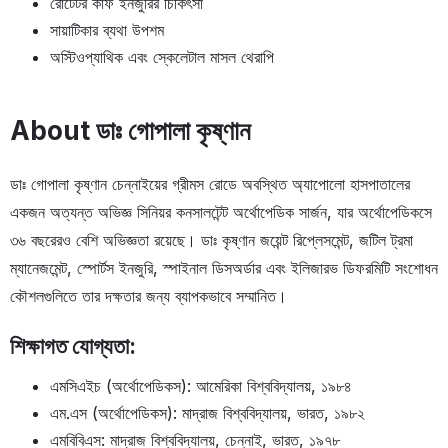
রোটেটর কাফ ইনজুরির চিকিৎসা
সায়াটিকার ব্যথা উপশম
অস্টিওপ্যাথিক এবং স্কেলেটাল মাসল থেরাপি
About ডাঃ গোপালা কৃষ্ণান
ডাঃ গোপালা কৃষ্ণান চেন্নাইয়ের গ্রীমস রোডে অবস্থিত অ্যাপোলো হাসপাতালের
একজন অত্যন্ত অভিজ্ঞ সিনিয়র কনসালটেন্ট অর্থোপেডিক সার্জন, যার অর্থোপেডিকসে
৩৬ বছরেরও বেশি অভিজ্ঞতা রয়েছে। ডাঃ কৃষ্ণান জয়েন্ট রিপ্লেসমেন্ট, জটিল ট্রমা
ম্যানেজমেন্ট, স্পোর্টস ইনজুরি, স্পাইনাল ডিসঅর্ডার এবং ইলিজারভ ডিফরমিটি সংশোধন
কৌশলগুলিতে তার দক্ষতার জন্য ব্যাপকভাবে সম্মানিত।
শিক্ষাগত যোগ্যতা:
এমসিএইচ (অর্থোপেডিকস): আমেরিকা বিশ্ববিদ্যালয়, ১৯৮৪
এম.এস (অর্থোপেডিকস): মাদ্রাজ বিশ্ববিদ্যালয়, ভারত, ১৯৮২
এমবিবিএস: মাদ্রাজ বিশ্ববিদ্যালয়, চেন্নাই, ভারত, ১৯৭৮