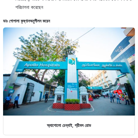
পরিচালনা করেছেন
ডাঃ গোপালা কৃষ্ণান
অনুশীলন করেন
অ্যাপোলো চেন্নাই, গ্রীমস রোড