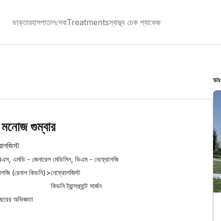
ডাক্তার
হাসপাতাল
সেবা
Treatments
স্বাস্থ্য চেক প্যাকেজ
ডাঃ
 মনোজ গুম্বার
োলজিস্ট
িএস, এমডি - জেনারেল মেডিসিন, ডিএম - নেফ্রোলজি
োলজি (রেনাল কিডনি)
>
নেফ্রোলজিস্ট
কিডনি ট্রান্সপ্ল্যান্ট সার্জন
ছরের অভিজ্ঞতা