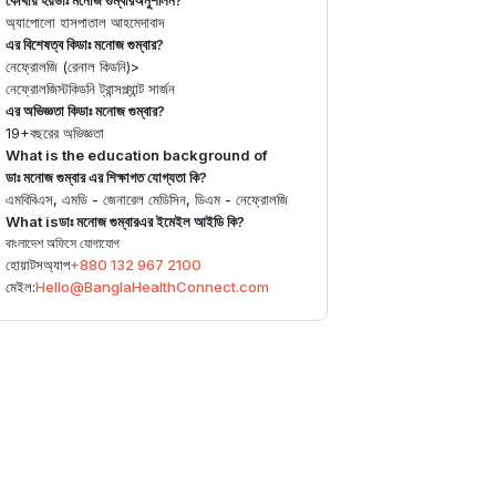
কোথায় হয়
ডাঃ মনোজ গুম্বার
অনুশীলন?
অ্যাপোলো হাসপাতাল আহমেদাবাদ
এর বিশেষত্ব কি
ডাঃ মনোজ গুম্বার
?
নেফ্রোলজি (রেনাল কিডনি)
>
নেফ্রোলজিস্ট
কিডনি ট্রান্সপ্ল্যান্ট সার্জন
এর অভিজ্ঞতা কি
ডাঃ মনোজ গুম্বার
?
19+
বছরের অভিজ্ঞতা
What is the education background of
ডাঃ মনোজ গুম্বার
এর শিক্ষাগত যোগ্যতা কি?
এমবিবিএস, এমডি - জেনারেল মেডিসিন, ডিএম - নেফ্রোলজি
What is
ডাঃ মনোজ গুম্বার
এর ইমেইল আইডি কি?
বাংলাদেশ অফিসে যোগাযোগ
হোয়াটসঅ্যাপ
+880 132 967 2100
মেইল:
Hello@BanglaHealthConnect.com