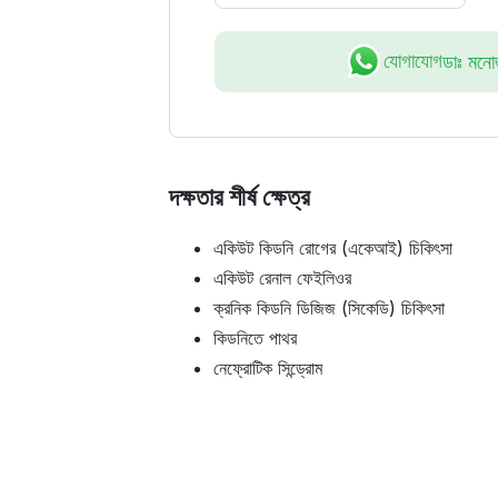
যোগাযোগ
ডাঃ মনোজ
দক্ষতার শীর্ষ ক্ষেত্র
একিউট কিডনি রোগের (একেআই) চিকিৎসা
একিউট রেনাল ফেইলিওর
ক্রনিক কিডনি ডিজিজ (সিকেডি) চিকিৎসা
কিডনিতে পাথর
নেফ্রোটিক সিন্ড্রোম