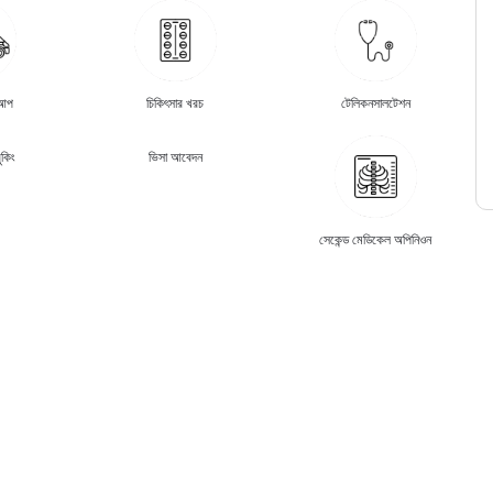
কআপ
চিকিৎসার খরচ
টেলিকনসালটেশন
ুকিং
ভিসা আবেদন
সেকেন্ড মেডিকেল অপিনিওন