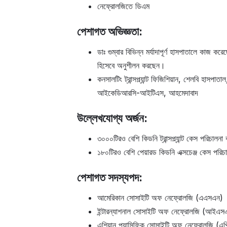
নেফ্রোলজিতে ডিএম
পেশাগত অভিজ্ঞতা:
ডাঃ গুম্বার বিভিন্ন মর্যাদাপূর্ণ হাসপাতালে কাজ
হিসেবে অনুশীলন করছেন।
কনসালটিং ট্রান্সপ্ল্যান্ট ফিজিশিয়ান, শেলবি হাসপাত
আইকেডিআরসি-আইটিএস, আহমেদাবাদ
উল্লেখযোগ্য অর্জন:
৩০০০টিরও বেশি কিডনি ট্রান্সপ্ল্যান্ট কেস পরিচালন
১৮০টিরও বেশি পেয়ারড কিডনি এক্সচেঞ্জ কেস পরি
পেশাগত সদস্যপদ:
আমেরিকান সোসাইটি অফ নেফ্রোলজি (এএসএন)
ইন্টারন্যাশনাল সোসাইটি অফ নেফ্রোলজি (আইএস
এশিয়ান প্যাসিফিক সোসাইটি অফ নেফ্রোলজি (এ