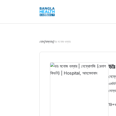
/
/
হোম
ডাক্তার
ডাঃ মনোজ গুম্বার
ডাঃ
নেফ্র
এমবিব
নেফ্র
19+
ব