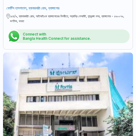
ফোর্টিস হাসপাতাল, ব্যানারঘাট্টা রোড, ব্যাঙ্গালোর
১৫৪/৯, ব্যানারঘাট্টা রোড, আইআইএম ব্যাঙ্গালোরের বিপরীতে, সহ্যাদ্রি লেআউট, পান্ডুরঙ্গা নগর, ব্যাঙ্গালোর - ৫৬০০৭৬,
কর্ণাটক, ভারত
Connect with
Bangla Health Connect for assistance.