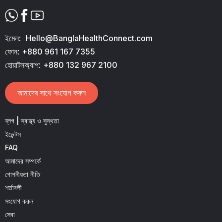
ইমেল:
Hello@BanglaHealthConnect.com
ফোন:
+880 961 167 7355
হোয়াটসঅ্যাপ:
+880 132 967 2100
আমাদের সাথে সংযোগ করুন
ব্লগ | স্বাস্থ্য ও সুস্থতা
ইভেন্টস
FAQ
আমাদের সম্পর্কে
গোপনীয়তা নীতি
শর্তাবলী
সংযোগ করুন
সেবা