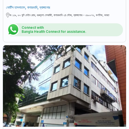
ফোর্টিস হাসপাতাল, নাগারভাবি, ব্যাঙ্গালোর
নং ১১৯, ৮০ ফুট মেইন রোড, গুরুকৃপা লেআউট, নাগারভাবি ২য় স্টেজ, ব্যাঙ্গালোর - ৫৬০০৭২, কর্ণাটক, ভারত
Connect with
Bangla Health Connect for assistance.