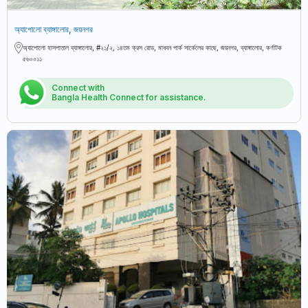
অ্যাপোলো ব্যাঙ্গালোর, জয়নগর
অ্যাপোলো হাসপাতাল ব্যাঙ্গালোর, #২১/২, ১৪তম ক্রস রোড, মাধবন পার্ক সার্কেলের কাছে, জয়নগর, ব্যাঙ্গালোর, কর্ণাটক
৫৬০০১১
Connect with
Bangla Health Connect for assistance.