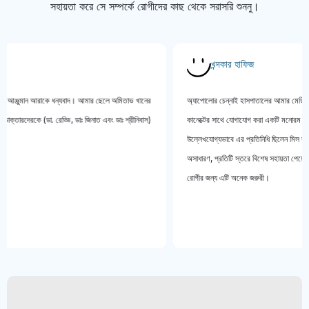
সহায়তা করে সে সম্পর্কে রোগীদের কাছ থেকে সরাসরি শুননু।
খন্দকার হাফিজ
্জুমান আরাকে ধন্যবাদ। আমার ছেলে অমিতাভ খানের
অ্যাপোলোর চেন্নাই হাসপাতালের আমার মেডিকেল চেক-
েরকে (ডা. রেড্ডি, ডাঃ জিনাত এবং ডাঃ শ্রীনিবাস)
কানেক্টের সাথে যোগাযোগ করা একটি মনোরম অভিজ্ঞতা 
উল্লেখযোগ্যভাবে এর প্রতিনিধি ছিলেন মিস সানজীদা সা
অসাধারণ, প্রতিটি স্তরে বিশেষ সহায়তা পেয়েছি। চিকিৎ
রোগীর জন্য এটি অনেক জরুরী।