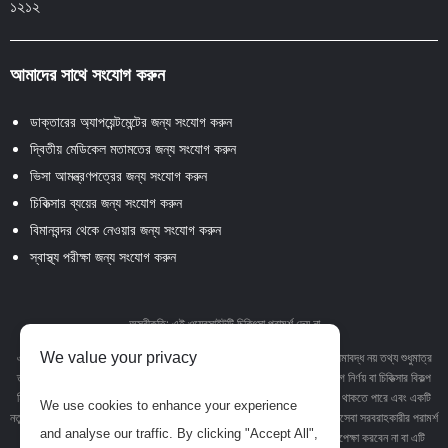
১২১২
আমাদের সাথে সংযোগ করুন
ডাক্তারের অ্যাপয়েন্টমেন্টের জন্য সংযোগ করুন
দ্বিতীয় মেডিকেল মতামতের জন্য সংযোগ করুন
ভিসা আমন্ত্রণপত্রের জন্য সংযোগ করুন
চিকিত্সার ব্যয়ের জন্য সংযোগ করুন
বিমানবন্দর থেকে নেওয়ার জন্য সংযোগ করুন
স্বাস্থ্য পরীক্ষা জন্য সংযোগ করুন
অস্বীকৃতি: এই ওয়েবসাইটটি চিকিৎসা পরামর্শ দেয় না
We value your privacy
এই ওয়েবসাইটে থাকা পাঠ্য, গ্রাফিক্স, চিত্র এবং অন্যান্য উপাদান সহ তবে এর মধ্যে সীমাবদ্ধ নয় তথ্য শুধুমাত্র
তথ্যমূলক উদ্দেশ্যে। এই সাইটে কোনও উপাদান বা সামগ্রী পেশাদার চিকিত্সা পরামর্শ, রোগ নির্ণয় বা চিকিত্সার বিকল্প
হিসাবে উদ্দেশ্য নয়। কোনও চিকিত্সা অবস্থা বা চিকিত্সা সম্পর্কে আপনার যে কোনও প্রশ্ন থাকতে পারে এবং একটি
We use cookies to enhance your experience
নতুন স্বাস্থ্যসেবা ব্যবস্থা গ্রহণের আগে সর্বদা আপনার চিকিত্সক বা অন্যান্য যোগ্য স্বাস্থ্যসেবা সরবরাহকারীর পরামর্শ
and analyse our traffic. By clicking "Accept All",
নিন এবং আপনি এই ওয়েবসাইটে পড়েছেন এমন কিছু কারণে পেশাদার চিকিত্সা পরামর্শ উপেক্ষা করবেন না বা এটি