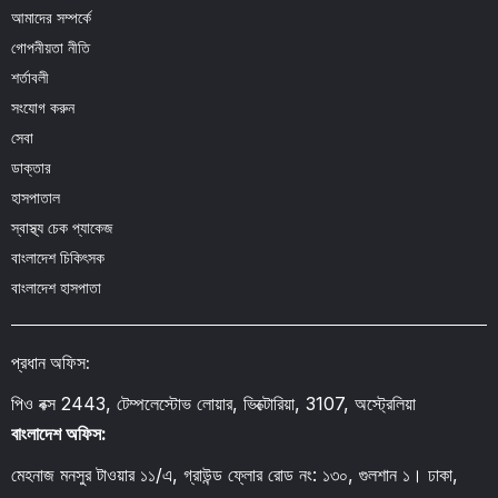
আমাদের সম্পর্কে
গোপনীয়তা নীতি
শর্তাবলী
সংযোগ করুন
সেবা
ডাক্তার
হাসপাতাল
স্বাস্থ্য চেক প্যাকেজ
বাংলাদেশ চিকিৎসক
বাংলাদেশ হাসপাতা
প্রধান অফিস:
পিও বক্স 2443, টেম্পলেস্টোভ লোয়ার, ভিক্টোরিয়া, 3107, অস্ট্রেলিয়া
বাংলাদেশ অফিস:
মেহনাজ মনসুর টাওয়ার ১১/এ, গ্রাউন্ড ফ্লোর রোড নং: ১৩০, গুলশান ১। ঢাকা,