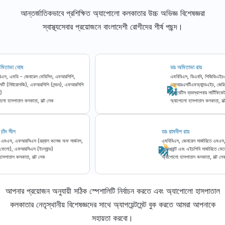
আন্তর্জাতিকভাবে প্রশিক্ষিত অ্যাপোলো কলকাতার উচ্চ অভিজ্ঞ বিশেষজ্ঞরা
স্বাস্থ্যসেবার প্রয়োজনে বাংলাদেশী রোগীদের শীর্ষ পছন্দ।
াঃ অমিতাভা ঘোষ
ডাঃ অমিতাভা রায়
মবিবিএস, এমডি - জেনারেল মেডিসিন, এমআরসিপি,
এমবিবিএস, ডিএনবি, পিজিড
িসিএসটি (নিউরোলজি), এফআরসিপি (লন্ডন), এফআরসিপি
এফআরএসটিএমঅ্যাান্ডএইচ, জে
এডিন)
ডায়াবেটিস ব্যবস্থাপনায় সার্টি
্যাপোলো হাসপাতাল কলকাতা, সল্ট লেক
অ্যাপোলো হাসপাতাল কলকাতা,
োহন চাঁদ সীল
ডাঃ রামদীপ রায়
িএস, এমএস, এফআরসিএস (রয়্যাল কলেজ অফ সার্জনস,
এমবিবিএস, জেনারেল সার্জারিতে
র্গের ফেলো), এফআরসিএস (ইংল্যান্ড)
ট্রান্সপ্ল্যান্ট এবং এইচপিবি সার্জার
লো হাসপাতাল কলকাতা, সল্ট লেক
অ্যাপোলো হাসপাতাল কলকাতা, সল্
আপনার প্রয়োজন অনুযায়ী সঠিক স্পেশালিটি নির্বাচন করতে এবং অ্যাপোলো হাসপাতাল
কলকাতার নেতৃস্থানীয় বিশেষজ্ঞদের সাথে অ্যাপয়েন্টমেন্ট বুক করতে আমরা আপনাকে
সহায়তা করবো।