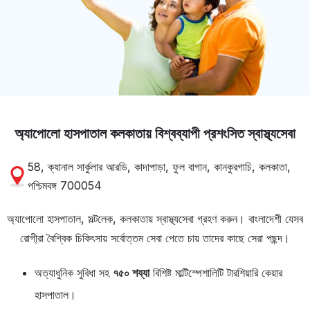
অ্যাপোলো হাসপাতাল কলকাতায় বিশ্বব্যাপী প্রশংসিত স্বাস্থ্যসেবা
58, ক্যানাল সার্কুলার আরডি, কাদাপাড়া, ফুল বাগান, কানকুরগাচি, কলকাতা,
পশ্চিমবঙ্গ 700054
অ্যাপোলো হাসপাতাল, সল্টলেক, কলকাতায় স্বাস্থ্যসেবা গ্রহণ করুন। বাংলাদেশী যেসব
রোগী্রা বৈশ্বিক চিকিৎসায় সর্বোত্তম সেবা পেতে চায় তাদের কাছে সেরা পছন্দ।
অত্যাধুনিক সুবিধা সহ
৭৫০ শয্যা
বিশিষ্ট মাল্টিস্পেশালিটি টারশিয়ারি কেয়ার
হাসপাতাল।