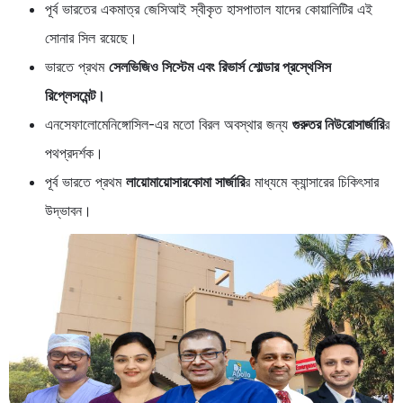
পূর্ব ভারতের একমাত্র জেসিআই স্বীকৃত হাসপাতাল যাদের কোয়ালিটির এই
সোনার সিল রয়েছে।
ভারতে প্রথম
সেলভিজিও সিস্টেম এবং রিভার্স শোল্ডার প্রস্থেসিস
রিপ্লেসমেন্ট।
এনসেফালোমেনিঙ্গোসিল-এর মতো বিরল অবস্থার জন্য
গুরুতর নিউরোসার্জারি
র
পথপ্রদর্শক।
পূর্ব ভারতে প্রথম
লায়োমায়োসারকোমা সার্জারি
র মাধ্যমে ক্যান্সারের চিকিৎসার
উদ্ভাবন।