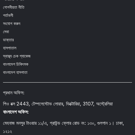
গোপনীয়তা নীতি
শর্তাবলী
সংযোগ করুন
সেবা
ডাক্তার
হাসপাতাল
স্বাস্থ্য চেক প্যাকেজ
বাংলাদেশ চিকিৎসক
বাংলাদেশ হাসপাতা
প্রধান অফিস:
পিও বক্স 2443, টেম্পলেস্টোভ লোয়ার, ভিক্টোরিয়া, 3107, অস্ট্রেলিয়া
বাংলাদেশ অফিস:
মেহনাজ মনসুর টাওয়ার ১১/এ, গ্রাউন্ড ফ্লোর রোড নং: ১৩০, গুলশান ১। ঢাকা,
১২১২