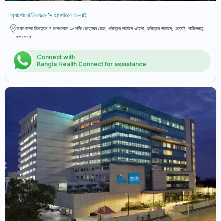
অ্যাপোলো চিলড্রেন'স হাসপাতাল চেন্নাই
অ্যাপোলো চিলড্রেন'স হাসপাতাল ১৫ শফি মোহাম্মদ রোড, থাউজেন্ড লাইটস ওয়েস্ট, থাউজেন্ড লাইটস, চেন্নাই, তামিলনাড়ু
৬০০০০৬
Connect with
Bangla Health Connect for assistance.