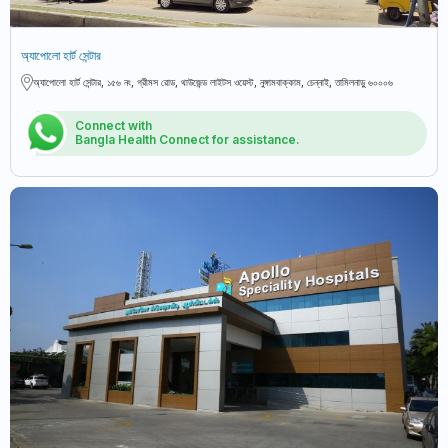
অ্যাপোলো হার্ট সেন্টার
অ্যাপোলো হার্ট সেন্টার, ১৫৬ নং, গ্রীমস রোড, থাউজেন্ড লাইটস ওয়েস্ট, নুঙ্গামবাক্কাম, চেন্নাই, তামিলনাড়ু ৬০০০৬
Connect with
Bangla Health Connect for assistance.