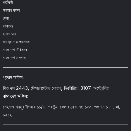
শর্তাবলী
সংযোগ করুন
সেবা
ডাক্তার
হাসপাতাল
স্বাস্থ্য চেক প্যাকেজ
বাংলাদেশ চিকিৎসক
বাংলাদেশ হাসপাতা
প্রধান অফিস:
পিও বক্স 2443, টেম্পলেস্টোভ লোয়ার, ভিক্টোরিয়া, 3107, অস্ট্রেলিয়া
বাংলাদেশ অফিস:
মেহনাজ মনসুর টাওয়ার ১১/এ, গ্রাউন্ড ফ্লোর রোড নং: ১৩০, গুলশান ১। ঢাকা,
১২১২