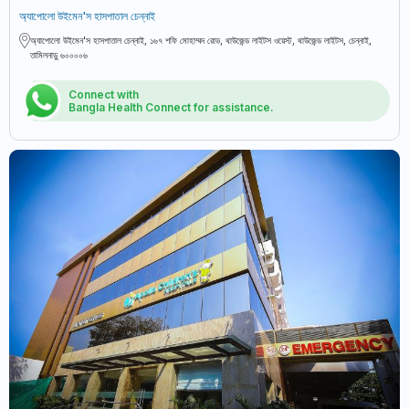
অ্যাপোলো উইমেন'স হাসপাতাল চেন্নাই
অ্যাপোলো উইমেন'স হাসপাতাল চেন্নাই, ১৬৭ শফি মোহাম্মদ রোড, থাউজেন্ড লাইটস ওয়েস্ট, থাউজেন্ড লাইটস, চেন্নাই,
তামিলনাড়ু ৬০০০০৬
Connect with
Bangla Health Connect for assistance.