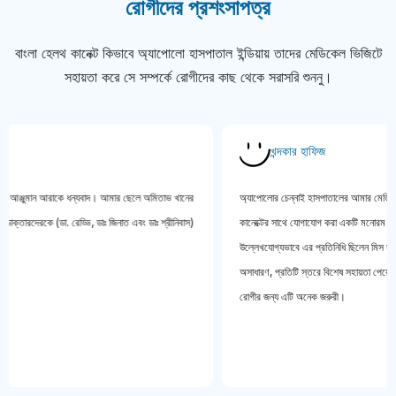
রোগীদের প্রশংসাপত্র
বাংলা হেলথ কানেক্ট কিভাবে অ্যাপোলো হাসপাতাল ইন্ডিয়ায় তাদের মেডিকেল ভিজিটে
সহায়তা করে সে সম্পর্কে রোগীদের কাছ থেকে সরাসরি শুননু।
খন্দকার হাফিজ
জুমান আরাকে ধন্যবাদ। আমার ছেলে অমিতাভ খানের
অ্যাপোলোর চেন্নাই হাসপাতালের আমার মেডিকেল চেক-
েরকে (ডা. রেড্ডি, ডাঃ জিনাত এবং ডাঃ শ্রীনিবাস)
কানেক্টের সাথে যোগাযোগ করা একটি মনোরম অভিজ্ঞতা 
উল্লেখযোগ্যভাবে এর প্রতিনিধি ছিলেন মিস সানজীদা সা
অসাধারণ, প্রতিটি স্তরে বিশেষ সহায়তা পেয়েছি। চিকিৎ
রোগীর জন্য এটি অনেক জরুরী।