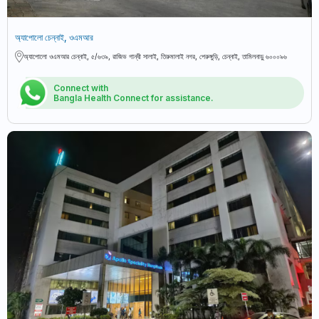
অ্যাপোলো চেন্নাই, ওএমআর
অ্যাপোলো ওএমআর চেন্নাই, ৫/৬৩৯, রাজিভ গান্ধী সালাই, তিরুমালাই নগর, পেরুঙ্গুড়ি, চেন্নাই, তামিলনাড়ু ৬০০০৯৬
Connect with
Bangla Health Connect for assistance.