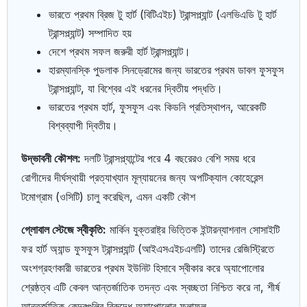
ভারতে প্রথম ব্রিজ টু হার্ট (বিটিএইচ) ট্রান্সপ্ল্যান্ট (এলভিএডি টু হার্ট
ট্রান্সপ্ল্যান্ট) সম্পাদিত হয়
দেশে প্রথম সফল জরুরী হার্ট ট্রান্সপ্ল্যান্ট।
হারম্যানস্কি পুডলাক সিনড্রোমের জন্য ভারতের প্রথম ডাবল ফুসফুস
ট্রান্সপ্ল্যান্ট, যা বিশ্বের এই ধরনের দ্বিতীয় পদ্ধতি।
ভারতের প্রথম হার্ট, ফুসফুস এবং কিডনি প্রতিস্থাপন, আরেকটি
বিশ্বব্যাপী দ্বিতীয়।
উদ্ভাবনী কৌশল:
দলটি ট্রান্সপ্ল্যান্টের পরে 4 বছরেরও বেশি সময় ধরে
রোগীদের দীর্ঘস্থায়ী প্রত্যাখ্যান মূল্যায়নের জন্য অপটিক্যাল কোহেরেন্স
টমোগ্রাম (ওসিটি) চালু করেছিল, এমন একটি কৌশ
গ্লোবাল স্টেজে স্বীকৃতি:
মার্কিন যুক্তরাষ্ট্র ভিত্তিক ইন্টারন্যাশনাল সোসাইটি
ফর হার্ট অ্যান্ড ফুসফুস ট্রান্সপ্ল্যান্ট (আইএসএইচএলটি) তাদের রেজিস্ট্রিতে
অংশগ্রহণকারী ভারতের প্রথম ইউনিট হিসাবে স্বীকার করে অ্যাপোলোর
শ্রেষ্ঠত্ব এটি কেবল আন্তর্জাতিক তদন্ত এবং স্বচ্ছতা নিশ্চিত করে না, শীর্ষ
আন্তর্জাতিক কেন্দ্রগুলির বিরুদ্ধে অ্যাপোলোর ফলাফল