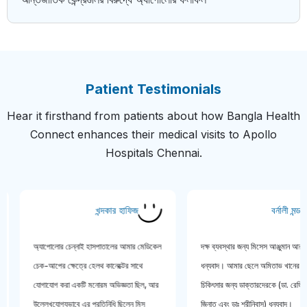
Patient Testimonials
Hear it firsthand from patients about how Bangla Health
Connect enhances their medical visits to Apollo
Hospitals Chennai.
োসেন
খন্দকার হাফিজ
বর্নালী
ত
অ্যাপোলোর চেন্নাই হাসপাতালের আমার মেডিকেল
দক্ষ ব্যবস্থার জন্য মিসেস আঞ্জুম
ং
চেক-আপের ক্ষেত্রে হেলথ কানেক্টের সাথে
ধন্যবাদ। আমার ছেলে অমিতাভ খ
া
যোগাযোগ করা একটি মনোরম অভিজ্ঞতা ছিল, আর
চিকিৎসার জন্য ডাক্তারদেরকে (ডা. র
।
উল্লেখযোগ্যভাবে এর প্রতিনিধি ছিলেন মিস
জিনাত এবং ডাঃ শ্রীনিবাস) ধন্যবাদ