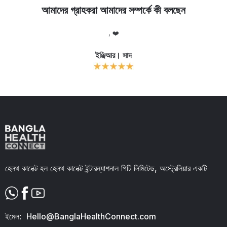
আমাদের গ্রাহকরা আমাদের সম্পর্কে কী বলছেন
, ❤️
আমাকে 
খুব ক
ইঞ্জিআর। সাদ
কথায় 
Slide 3 of 11.
হেলথ কানেক্ট হল হেলথ কানেক্ট ইন্টারন্যাশনাল পিটি লিমিটেড, অস্ট্রেলিয়ার একটি
ইমেল:
Hello@BanglaHealthConnect.com