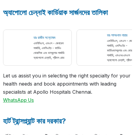
অ্যাপোলো চেন্নাই কার্ডিয়াক সার্জনদের তালিকা
ডাঃ সালগুনান নায়া
ডাঃ রাজীব সন্তোষম
এমবিবিএস, এমএস -
এমবিবিএস, এমএস - জেনারেল
সার্জারি, এমসিএইচ 
সার্জারি, এমসিএইচ - কার্ডিও
কার্ডিওভাসকুলার এব
থোরাসিক এবং ভাস্কুলার সার্জারি
সার্জারি, এমএনএএ
অ্যাপোলো চেন্নাই, গ্রীমস রোড
অ্যাপোলো চেন্নাই, 
Let us assist you in selecting the right specialty for your
health needs and book appointments with leading
specialists at Apollo Hospitals Chennai.
WhatsApp Us
হার্ট ট্রান্সপ্ল্যান্ট কার দরকার?