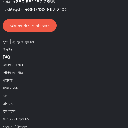
ফোন:
+880 961 167 7355
হোয়াটসঅ্যাপ:
+880 132 967 2100
আমাদের সাথে সংযোগ করুন
ব্লগ | স্বাস্থ্য ও সুস্থতা
ইভেন্টস
FAQ
আমাদের সম্পর্কে
গোপনীয়তা নীতি
শর্তাবলী
সংযোগ করুন
সেবা
ডাক্তার
হাসপাতাল
স্বাস্থ্য চেক প্যাকেজ
বাংলাদেশ চিকিৎসক