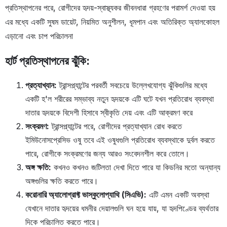
প্রতিস্থাপনের পরে, রোগীদের হৃদয়-স্বাস্থ্যকর জীবনধারা গ্রহণের পরামর্শ দেওয়া হয়
এর মধ্যে একটি সুষম ডায়েট, নিয়মিত অনুশীলন, ধূমপান এবং অতিরিক্ত অ্যালকোহল
এড়ানো এবং চাপ পরিচালনা
হার্ট প্রতিস্থাপনের ঝুঁকি:
প্রত্যাখ্যান:
ট্রান্সপ্ল্যান্টের পরবর্তী সবচেয়ে উল্লেখযোগ্য ঝুঁকিগুলির মধ্যে
একটি হ'ল শরীরের সম্ভাব্য নতুন হৃদয়কে এটি ঘটে যখন প্রতিরোধ ব্যবস্থা
দাতার হৃদয়কে বিদেশী হিসাবে স্বীকৃতি দেয় এবং এটি আক্রমণ করে
সংক্রমণ:
ট্রান্সপ্ল্যান্টের পরে, রোগীদের প্রত্যাখ্যান রোধ করতে
ইমিউনোসপ্রেসিভ ওষু তবে এই ওষুধগুলি প্রতিরোধ ব্যবস্থাকে দুর্বল করতে
পারে, রোগীকে সংক্রমণের জন্য আরও সংবেদনশীল করে তোলে।
অঙ্গ ক্ষতি:
কখনও কখনও জটিলতা দেখা দিতে পারে যা কিডনির মতো অন্যান্য
অঙ্গগুলির ক্ষতি করতে পারে।
করোনারি অ্যালোগ্রাফ্ট ভাস্কুলোপ্যাথি (সিএভি):
এটি এমন একটি অবস্থা
যেখানে দাতার হৃদয়ের ধমনীর দেয়ালগুলি ঘন হয়ে যায়, যা হৃদপিণ্ডের ব্যর্থতার
দিকে পরিচালিত করতে পারে।