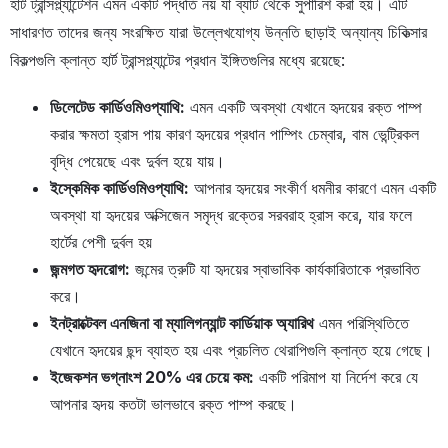
হার্ট ট্রান্সপ্ল্যান্টেশন এমন একটি পদ্ধতি নয় যা ব্যাট থেকে সুপারিশ করা হয়। এটি
সাধারণত তাদের জন্য সংরক্ষিত যারা উল্লেখযোগ্য উন্নতি ছাড়াই অন্যান্য চিকিত্সার
বিকল্পগুলি ক্লান্ত হার্ট ট্রান্সপ্ল্যান্টের প্রধান ইঙ্গিতগুলির মধ্যে রয়েছে:
ডিলেটেড কার্ডিওমিওপ্যাথি:
এমন একটি অবস্থা যেখানে হৃদয়ের রক্ত পাম্প
করার ক্ষমতা হ্রাস পায় কারণ হৃদয়ের প্রধান পাম্পিং চেম্বার, বাম ভেন্ট্রিকল
বৃদ্ধি পেয়েছে এবং দুর্বল হয়ে যায়।
ইস্কেমিক কার্ডিওমিওপ্যাথি:
আপনার হৃদয়ের সংকীর্ণ ধমনীর কারণে এমন একটি
অবস্থা যা হৃদয়ের অক্সিজেন সমৃদ্ধ রক্তের সরবরাহ হ্রাস করে, যার ফলে
হার্টের পেশী দুর্বল হয়
জন্মগত হৃদরোগ:
জন্মের ত্রুটি যা হৃদয়ের স্বাভাবিক কার্যকারিতাকে প্রভাবিত
করে।
ইনট্রাক্টেবল এনজিনা বা ম্যালিগন্যান্ট কার্ডিয়াক অ্যারিথ
এমন পরিস্থিতিতে
যেখানে হৃদয়ের ছন্দ ব্যাহত হয় এবং প্রচলিত থেরাপিগুলি ক্লান্ত হয়ে গেছে।
ইজেকশন ভগ্নাংশ 20% এর চেয়ে কম:
একটি পরিমাপ যা নির্দেশ করে যে
আপনার হৃদয় কতটা ভালভাবে রক্ত পাম্প করছে।