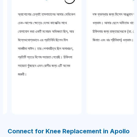
্রুত
অ্যাপোলোর চেন্নাই হাসপাতালের আমার মেডিকেল
দক্ষ ব্যবস্থার জন্য মিসেস আঞ্
 এবং
চেক-আপের ক্ষেত্রে হেলথ কানেক্টের সাথে
ধন্যবাদ। আমার ছেলে অমিতাভ
ঢাকা
যোগাযোগ করা একটি মনোরম অভিজ্ঞতা ছিল, আর
চিকিৎসার জন্য ডাক্তারদেরকে (ড
মূলক।
উল্লেখযোগ্যভাবে এর প্রতিনিধি ছিলেন মিস
জিনাত এবং ডাঃ শ্রীনিবাস) ধন্য
সানজীদা সাঈদ। তার পেশাদারীত্ব ছিল অসাধারণ,
প্রতিটি স্তরে বিশেষ সহায়তা পেয়েছি। চিকিৎসা
সহায়তা খুঁজছেন এমন রোগীর জন্য এটি অনেক
জরুরী।
Connect for Knee Replacement in Apollo