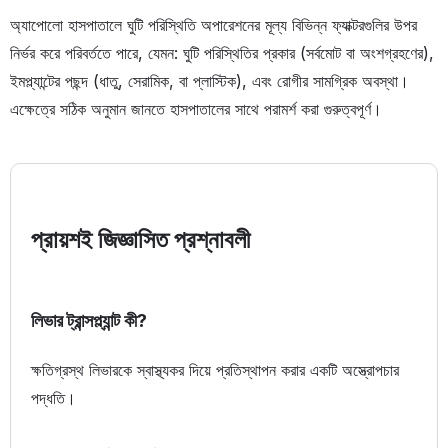
অ্যাপোলো হাসপাতালে ঘুটি পরিস্থিতি অপারেশনের মূল্য বিভিন্ন ফ্যাক্টরগুলির উপর
নির্ভর করে পরিবর্ততে পারে, যেমন: ঘুটি পরিস্থিতির প্রকার (সর্বমোট বা অংশগ্রহণের),
ইমপ্ল্যান্টের পছন্দ (ধাতু, সেরামিক, বা প্লাস্টিক), এবং রোগীর সামগ্রিক অবস্থা।
এক্ষেত্রে সঠিক অনুমান জানতে হাসপাতালের সাথে পরামর্শ করা গুরুত্বপূর্ণ।
প্রায়শই জিজ্ঞাসিত প্রশ্নাবলী
লিভার ট্রান্সপ্ল্যান্ট কী?
ক্ষতিগ্রস্থ লিভারকে স্বাস্থ্যকর দিয়ে প্রতিস্থাপন করার একটি অস্ত্রোপচার
পদ্ধতি।