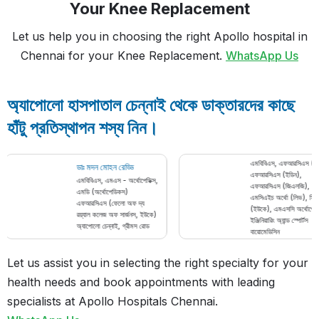
Your Knee Replacement
Let us help you in choosing the right Apollo hospital in
Chennai for your Knee Replacement.
WhatsApp Us
অ্যাপোলো হাসপাতাল চেন্নাই থেকে ডাক্তারদের কাছে
হাঁটু প্রতিস্থাপন শস্য নিন।
ডাঃ কর্নার্ড কোসিগা
এমবিবিএস, এফআরসি
ডাঃ মদন মোহন রেড্ডি
এফআরসিএস (ইডিন)
এমবিবিএস, এমএস - অর্থোপেডিক্স,
এফআরসিএস (জিএল
এমডি (অর্থোপেডিকস)
এমসিএইচ অর্থো (লিভ
এফআরসিএস (ফেলো অফ দ্য
(ইউকে), এমএসসি অ
রয়্যাল কলেজ অফ সার্জনস, ইউকে)
ইঞ্জিনিয়ারিং অ্যান্ড স্প
অ্যাপোলো চেন্নাই, গ্রীমস রোড
বায়োমেডিসিন
অ্যাপোলো চেন্নাই, 
Let us assist you in selecting the right specialty for your
health needs and book appointments with leading
specialists at Apollo Hospitals Chennai.