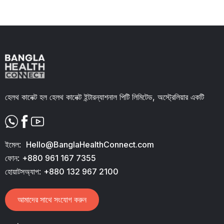
Slide 2 of 11.
হেলথ কানেক্ট হল হেলথ কানেক্ট ইন্টারন্যাশনাল পিটি লিমিটেড, অস্ট্রেলিয়ার একটি
ইমেল:
Hello@BanglaHealthConnect.com
ফোন:
+880 961 167 7355
হোয়াটসঅ্যাপ:
+880 132 967 2100
আমাদের সাথে সংযোগ করুন