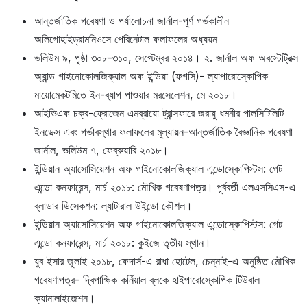
আন্তর্জাতিক গবেষণা ও পর্যালোচনা জার্নাল-পূর্ণ গর্ভকালীন
অলিগোহাইড্রামনিওসে পেরিনেটাল ফলাফলের অধ্যয়ন
ভলিউম ৯, পৃষ্ঠা ৩০৮-৩১০, সেপ্টেম্বর ২০১৪। ২. জার্নাল অফ অবস্টেট্রিক্স
অ্যান্ড গাইনোকোলজিক্যাল অফ ইন্ডিয়া (ফগসি)- ল্যাপারোস্কোপিক
মায়োমেকটমিতে ইন-ব্যাগ পাওয়ার মরসেলেশন, মে ২০১৮।
আইভিএফ চক্র-ফ্রোজেন এমব্রায়ো ট্রান্সফারে জরায়ু ধমনীর পালসিটিলিটি
ইনডেক্স এবং গর্ভাবস্থার ফলাফলের মূল্যায়ন-আন্তর্জাতিক বৈজ্ঞানিক গবেষণা
জার্নাল, ভলিউম ৭, ফেব্রুয়ারি ২০১৮।
ইন্ডিয়ান অ্যাসোসিয়েশন অফ গাইনোকোলজিক্যাল এন্ডোস্কোপিস্টস: গেট
এন্ডো কনফারেন্স, মার্চ ২০১৮: মৌখিক গবেষণাপত্র। পূর্ববর্তী এলএসসিএস-এ
ব্লাডার ডিসেকশন: ল্যাটারাল উইন্ডো কৌশল।
ইন্ডিয়ান অ্যাসোসিয়েশন অফ গাইনোকোলজিক্যাল এন্ডোস্কোপিস্টস: গেট
এন্ডো কনফারেন্স, মার্চ ২০১৮: কুইজে তৃতীয় স্থান।
যুব ইসার জুলাই ২০১৮, ফেদার্স-এ রাধা হোটেল, চেন্নাই-এ অনুষ্ঠিত মৌখিক
গবেষণাপত্র- দ্বিপাক্ষিক কর্নিয়াল ব্লকে হাইপারোস্কোপিক টিউবাল
ক্যানালাইজেশন।