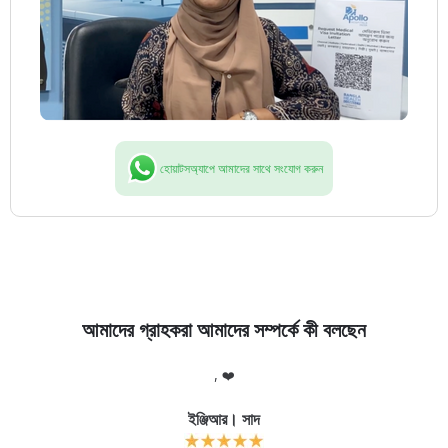
হোয়াটসঅ্যাপে আমাদের সাথে সংযোগ করুন
আমাদের গ্রাহকরা আমাদের সম্পর্কে কী বলছেন
লো
, ❤️
আ
র
ইঞ্জিআর। সাদ
ক