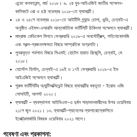
এন্ডো কনফারেন্স, মার্চ ২০১৮। ৬. ২য় যুব-আইএজিই জাতীয় সম্মেলন-
কালিকটে ৩রা ও ৪ঠা নভেম্বর ২০১৮-তে ফ্যাকাল্টি।
২৪ ও ২৫শে নভেম্বর ২০১৮-তে আইটিসি গ্র্যান্ড চোলা, গুন্ডি, চেন্নাই-এ
অনুষ্ঠিত এইমস-এআরসি আন্তর্জাতিক ফার্টিলিটি চিকিৎসা সম্মেলনে ফ্যাকাল্টি।
মাদ্রাজ মেডিকেল মিশনে ফেব্রুয়ারি ২০১৯-এ অবস্টেট্রিক্স, গাইনোকোলজি
এবং স্বল্প-প্রজননক্ষমতা বিষয়ে সাম্প্রতিক অগ্রগতি।
পুনরাবৃত্ত গর্ভপাত বিষয়ে সিএমই: হোটেল হায়াত রিজেন্সি, চেন্নাই, মে
২০১৮।
হোস্টেল হিলটন, চেন্নাই-এ ১৬ই ও ১৭ই ফেব্রুয়ারি ২০১৯-এ ইভ
আইএজিই সম্মেলনে ফ্যাকাল্টি।
পুরুষ ফার্টিলিটির অ্যান্টিঅক্সিডেন্ট বিষয়ে ফ্যাকাল্টির বক্তৃতা - ইরোড ওজি
সোসাইটি, আগস্ট ২০২০।
ফ্যাকাল্টি – ব্যবস্থাপনা আইভিএফ-এ দুর্বল সাড়াদানকারীদের উপর ওয়েবিনার
২১শে জুন ২০২১। ১৩. ফ্যাকাল্টি-প্যানেলের ল্যাপারোস্কোপিতে
ইলেক্ট্রসার্জারি বিষয়ক ওয়েবিনার ২০২১ সালে।
গবেষণা এবং প্রকাশনা
: