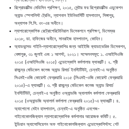
রিপ্রোডাক্টিভ মেডিসিন প্রশিক্ষণ, ২০১৫, সেন্টার ফর রিপ্রোডাক্টিভ এডুকেশন
অ্যান্ড স্পেশালিস্ট ট্রেনিং, ন্যাশনাল ইউনিভার্সিটি হাসপাতাল, সিঙ্গাপুর,
অধ্যাপক পি.সি. ওং-এর অধীনে।
ল্যাপারোস্কোপিক রেট্রোপেরিটোনিয়াল ডিসেকশনে প্রশিক্ষণ, ডিসেম্বর
২০১৮, ডা. হাফিজের অধীনে, সানরাইজ হাসপাতাল, কোহিন।
অ্যাডভান্সড গাইনি-ল্যাপারোস্কোপির জন্য আইইজি ক্যাডাভেরিক ডিসেকশন,
বেঙ্গালুরু, ৩১ জুলাই এবং ১ আগস্ট, ২০২১। সম্মেলনসমূহ: ১. এআইসিওজি
২০১৫ (এআইসিওজি ২০১৫) এন্ডোস্কোপি কর্মশালায় ফ্যাকাল্টি। ২. শ্রী
রামচন্দ্র মেডিকেল কলেজ অ্যান্ড রিসার্চ ইনস্টিটিউট, চেন্নাই-এ অনুষ্ঠিত
সিএমই-ওজি কোয়েস্ট ফেব্রুয়ারি ২০১৫ (সিএমই-ওজি কোয়েস্ট ফেব্রুয়ারি
২০১৫)-এ ফ্যাকাল্টি। ৩. শ্রী রামচন্দ্র মেডিকেল কলেজ অ্যান্ড রিসার্চ
ইনস্টিটিউট, চেন্নাই-এ অনুষ্ঠিত ওঅ্যান্ডজি অ্যালার্মস কর্মশালা ফেব্রুয়ারি
২০১৫ (ওঅ্যান্ডজি অ্যালার্ম কর্মশালা ফেব্রুয়ারি ২০১৫)-এ ফ্যাকাল্টি। ৪.
অ্যাপোলো মেইন হাসপাতাল, চেন্নাই-এ অনুষ্ঠিত এনগেজ-
গাইনোকোলজিক্যাল ল্যাপারোস্কোপিক কর্মশালার আয়োজক কমিটি। ৫.
ইন্ডিয়ান অ্যাসোসিয়েশন অফ গাইনোকোলজিক্যাল এন্ডোস্কোপিস্টস: গেট