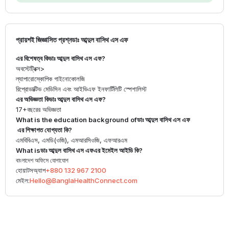
প্রায়শই জিজ্ঞাসিত প্রশ্ন
ডাঃ আব্দুল বাসিথ এস এফ
এর বিশেষত্ব কি
ডাঃ আব্দুল বাসিথ এস এফ
?
অবস্টেট্রিক্স
>
ল্যাপারোস্কোপিক গাইনোকোলজি
রিপ্রোডাক্টিভ মেডিসিন এবং আইভিএফ ইনফার্টিলিটি স্পেশালিস্ট
এর অভিজ্ঞতা কি
ডাঃ আব্দুল বাসিথ এস এফ
?
17+
বছরের অভিজ্ঞতা
What is the education background of
ডাঃ আব্দুল বাসিথ এস এফ
এর শিক্ষাগত যোগ্যতা কি?
এমবিবিএস, এমডি(ওজি), এমআরসিওজি, এফআরএম
What is
ডাঃ আব্দুল বাসিথ এস এফ
এর ইমেইল আইডি কি?
বাংলাদেশ অফিসে যোগাযোগ
হোয়াটসঅ্যাপ
+880 132 967 2100
মেইল:
Hello@BanglaHealthConnect.com