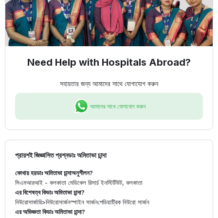
Need Help with Hospitals Abroad?
সহায়তার জন্য আমাদের সাথে যোগাযোগ করুন
আমাদের সাথে যোগাযোগ করুন
প্রায়শই জিজ্ঞাসিত প্রশ্ন
ডাঃ অমিতাভা চান্দা
কোথায় হয়
ডাঃ অমিতাভা চান্দা
অনুশীলন?
সিএমআরআই - কলকাতা মেডিকেল রিসার্চ ইনস্টিটিউট, কলকাতা
এর বিশেষত্ব কি
ডাঃ অমিতাভা চান্দা
?
নিউরোসার্জারি
>
নিউরোসার্জন
স্পাইন সার্জন
পেডিয়াট্রিক নিউরো সার্জন
এর অভিজ্ঞতা কি
ডাঃ অমিতাভা চান্দা
?