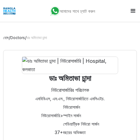
আমাদের সাথে চ্যাট করুন
/
/
হোম
Doctors
ডাঃ অমিতাভা চান্দা
ডাঃ অমিতাভা চান্দা
নিউরোসার্জারির পরিচালক
এমবিবিএস, এম.এস., নিউরোসার্জারিতে এমসিএইচ.
নিউরোসার্জন
নিউরোসার্জারি
>
স্পাইন সার্জন
পেডিয়াট্রিক নিউরো সার্জন
37+
বছরের অভিজ্ঞতা