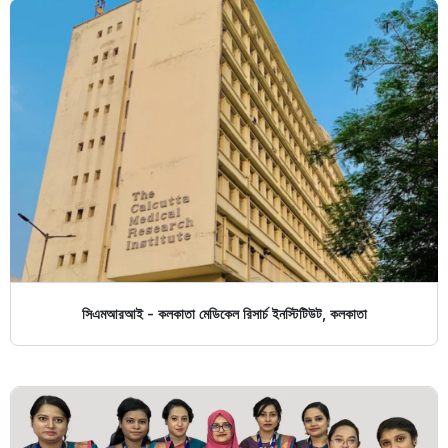
সিএমআরআই - কলকাতা মেডিকেল রিসার্চ ইনস্টিটিউট, কলকাতা