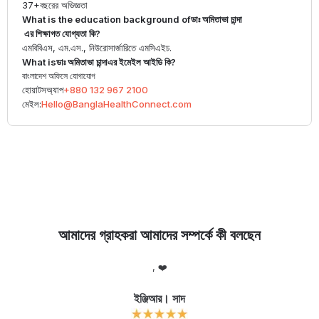
37+
বছরের অভিজ্ঞতা
What is the education background of
ডাঃ অমিতাভা চান্দা
এর শিক্ষাগত যোগ্যতা কি?
এমবিবিএস, এম.এস., নিউরোসার্জারিতে এমসিএইচ.
What is
ডাঃ অমিতাভা চান্দা
এর ইমেইল আইডি কি?
বাংলাদেশ অফিসে যোগাযোগ
হোয়াটসঅ্যাপ
+880 132 967 2100
মেইল:
Hello@BanglaHealthConnect.com
আমাদের গ্রাহকরা আমাদের সম্পর্কে কী বলছেন
লো
, ❤️
আ
র
ইঞ্জিআর। সাদ
ক