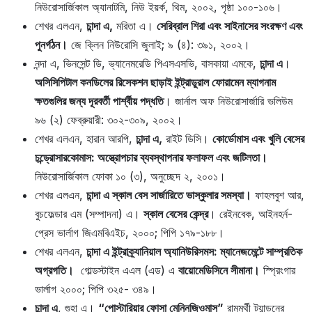
নিউরোসার্জিকাল অ্যানাটমি, নিউ ইয়র্ক, থিম, ২০০২, পৃষ্ঠা ১০০-১০৬।
শেখর এলএন,
চান্দা এ,
মরিতা এ।
সেরিব্রাল শিরা এবং সাইনাসের সংরক্ষণ এবং
পুনর্গঠন।
জে ক্লিন নিউরোসি জুলাই; ৯ (৪): ৩৯১, ২০০২।
নন্দা এ, ভিনসেন্ট ডি, ভ্যানেমরেডি পিএসএসভি, বাসকায়া এমকে,
চান্দা এ
।
অসিসিপিটাল কনডিলের রিসেকশন ছাড়াই ইন্ট্রাডুরাল ফোরামেন ম্যাগনাম
ক্ষতগুলির জন্য দূরবর্তী পার্শ্বীয় পদ্ধতি
। জার্নাল অফ নিউরোসার্জারি ভলিউম
৯৬ (২) ফেব্রুয়ারী: ৩০২-৩০৯, ২০০২।
শেখর এলএন, হারান আরপি,
চান্দা এ,
রাইট ডিসি।
কোর্ডোমাস এবং খুলি বেসের
চন্ড্রোসারকোমাস: অস্ত্রোপচার ব্যবস্থাপনার ফলাফল এবং জটিলতা।
নিউরোসার্জিকাল ফোকা
১০ (৩), অনুচ্ছেদ ২, ২০০১।
শেখর এলএন,
চান্দা এ স্কাল বেস সার্জারিতে ভাস্কুলার সমস্যা।
ফাহলবুশ আর,
বুচফেল্ডার এম (সম্পাদনা) এ।
স্কাল বেসের কেন্দ্র
। রেইনবেক, আইনহর্ন-
প্রেস ভার্লাগ জিএমবিএইচ, ২০০০; পিপি ১৭৯-১৮৮।
শেখর এলএন,
চান্দা এ ইন্ট্রাক্র্যানিয়াল অ্যানিউরিসমস: ম্যানেজমেন্টে সাম্প্রতিক
অগ্রগতি।
গোল্ডস্টাইন এএল (এড) এ
বায়োমেডিসিনে সীমানা।
স্প্রিংগার
ভার্লাগ ২০০০; পিপি ৩২৫- ৩৪৯।
চান্দা এ
, গুহা এ।
“পোস্টারিয়ার ফোসা মেনিনজিওমাস”
রামমুর্থী ট্যান্ডনের