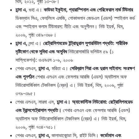
থিম, ২০১২, পৃষ্ঠা ১৩-৩৮।
চান্দা এ
, গুহা এ।
কাউডা ইকুইনা, প্যারাস্পিনাল এবং পেরিফেরাল নার্ভ টিউমার
ডিকম্যান সিএ, ফেহলিংস এমজি, গোকাসলান জেডএল (এডস) স্পাইনাল কর্ড
এবং স্পাইনাল কলাম টিউমারস: নীতি এবং অনুশীলন। নিউ ইয়র্ক, থিম,
২০০৬, পৃষ্ঠা ৩৪৯-৩৬৮।
চান্দা এ,
নন্দা এ।
রেট্রোসিগময়েড ইন্ট্রাডুরাল সুপারমিটাল পদ্ধতি: শারীরিক
দৃষ্টিকোণ থেকে সুবিধা এবং অসুবিধ
নিউরোসার্জারি ভলিউম ৫৯ (১
সাপ্লিকেশন): ওএনএস ১-৬, ২০০৬
শেখর এলএন,
চান্দা এ
, মরিতা এ।
সেরিব্রাল শিরা এবং দুরাল সাইনাস: সংরক্ষণ
এবং পুনর্গঠন
শেখার এলএন এবং ফেসলার আরজি (এডস) অ্যাটলাস অফ
নিউরোসার্জিকাল টেকনিকস (ব্রেন) এ। নিউ ইয়র্ক, থিম, ২০০৬, পৃষ্ঠা
৩৭৯-৩৯৫।
শেখর এলএন, সারমা এস,
চান্দা এ।
অ্যাকোস্টিক নিউরোমা: রেট্রোসিগময়েড
এবং ট্রান্সপেট্রোসাল পদ্ধতি।
শেখার এলএন এবং ফেসলার আরজি (এডস)
অ্যাটলাস অফ নিউরোসার্জিকাল টেকনিকস (ব্রেন) এ। নিউ ইয়র্ক, থিম,
২০০৬, পৃষ্ঠা ৭৩৪-৭৫১।
শেখর এলএন,
চান্দা এ,
কালাভাকোন্ডা সি, রাইট ডিসি।
কর্ডোমাস এবং