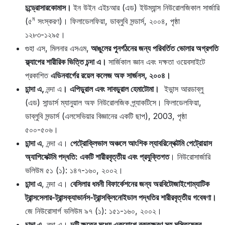
চন্ড্রোসারকোমাস।
ইন উইন এইচআর (এড) ইউম্যান্স নিউরোলজিকাল সার্জারি
ম
(৫
সংস্করণ)। ফিলাডেলফিয়া, ডাব্লুবি সন্ডার্স, ২০০৪, পৃষ্ঠা
১২৮৩-১২৯৫।
গুহা এস, মিলনার এসএম,
আঙুলের পুনর্গঠনের জন্য পরিবর্তিত ভোলার অগ্রগতি
ফ্ল্যাপের শারীরিক ভিত্তি চন্দা এ।
সার্জিকাল জ্ঞান এবং দক্ষতা ওয়েবসাইটে
প্রকাশিত
এডিনবার্গের রয়েল কলেজ অফ সার্জনস, ২০০৪।
চান্দা এ,
নন্দা এ
।
এপিডুরাল এবং সাবডুরাল হেমাটোমা।
ইভান্স আরডাব্লু
(এড) সান্ডার্স ম্যানুয়াল অফ নিউরোলজিক প্র্যাকটিসে। ফিলাডেলফিয়া,
ডাব্লুবি সন্ডার্স (এলসেভিয়ার বিজ্ঞানের একটি ছাপ), 2003, পৃষ্ঠা
৫০০-৫০৬।
চান্দা এ
, নন্দা এ।
পেট্রোক্লিভাল অঞ্চলে আংশিক ল্যাবরিন্থেক্টমি পেট্রোয়াস
অ্যাপিসেক্টমি পদ্ধতি: একটি শারীরবৃত্তীয় এবং প্রযুক্তিগত
। নিউরোসার্জারি
ভলিউম ৫১ (১): ১৪৭-১৬০, ২০০২।
চান্দা এ
, নন্দা এ।
বেসিলার ধমনী বিফার্কেশনের জন্য অরবিটোজাইগোম্যাটিক
ট্রান্সসেলার-ট্রান্সক্যাভার্নস-ট্রান্সক্লিনোইডাল পদ্ধতির শারীরবৃত্তীয় গবেষণা।
জে নিউরোসার্গ ভলিউম ৯৭ (১): ১৫১-১৬০, ২০০২।
চান্দা এ
, নন্দা এ।
দুটি ক্ষতের মধ্যে একযোগে রক্তক্ষরণ সহ মস্তিষ্কের