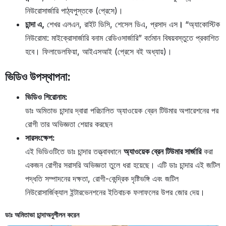
নিউরোসার্জারি পাঠ্যপুস্তকে (প্রেসে)।
চান্দা এ,
শেখর এলএন, রাইট ডিসি, শেসেল ডিএ, প্রসাদ এস
।
“অ্যাকোস্টিক
নিউরোমা: মাইক্রোসার্জারি বনাম রেডিওসার্জারি” বর্তমান বিষয়বস্তুতে প্রকাশিত
হবে। ফিলাডেলফিয়া, আইএসআই (প্রেসে বই অধ্যায়)।
ভিডিও উপস্থাপনা:
ভিডিও শিরোনাম:
ডাঃ অমিতাভ চান্দার দ্বারা পরিচালিত অ্যাওয়েক ব্রেন টিউমার অপারেশনের পর
রোগী তার অভিজ্ঞতা শেয়ার করছেন
সারসংক্ষেপ:
এই ভিডিওটিতে ডাঃ চান্দার তত্ত্বাবধানে
অ্যাওয়েক ব্রেন টিউমার সার্জারি
করা
একজন রোগীর সরাসরি অভিজ্ঞতা তুলে ধরা হয়েছে। এটি ডাঃ চান্দার এই জটিল
পদ্ধতি সম্পাদনের দক্ষতা, রোগী-কেন্দ্রিক দৃষ্টিভঙ্গি এবং জটিল
নিউরোসার্জিক্যাল ইন্টারভেনশনের ইতিবাচক ফলাফলের উপর জোর দেয়।
ডাঃ অমিতাভা চান্দা
অনুশীলন করেন