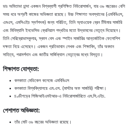
ডাঃ অমিতাভা চান্দা একজন বিশ্বব্যাপী প্রশিক্ষিত নিউরোসার্জন, যার ৩৬ বছরেরও বেশি
সময় ধরে অগ্রণী কাজের অভিজ্ঞতা রয়েছে। উচ্চ শিক্ষাগত অবস্থানের (এমবিবিএস,
এমএস, এমসিএইচ স্বর্ণপদক) জন্য পরিচিত, তিনি অ্যাওয়েক ব্রেন টিউমার সার্জারি
এবং মিনিম্যালি ইনভেসিভ ক্রেনিয়াল পদ্ধতির মতো উদ্ভাবনের নেতৃত্ব দিয়েছেন।
তিনি সেরিব্রোভাসকুলার, স্কাল বেস এবং স্পাইন সার্জারির আন্তর্জাতিক ফেলোশিপ
দক্ষতা নিয়ে এসেছেন। একজন প্রতিভাবান লেখক এবং শিক্ষাবিদ, তাঁর অবদান
সাহিত্য, পরামর্শদান এবং জাতীয় সার্জিক্যাল নেতৃত্বের মধ্যে বিস্তৃত।
শিক্ষাগত যোগ্যতা:
কলকাতা মেডিকেল কলেজে এমবিবিএস
কলকাতা বিশ্ববিদ্যালয়ে এম.এস. (মাস্টার অফ সার্জারি) পরীক্ষা।
চণ্ডীগড়ের পিজিআইএমইআর-এ নিউরোসার্জারিতে এম.সি.এইচ.
পেশাগত অভিজ্ঞতা:
তাঁর মোট ৩৬ বছরের অভিজ্ঞতা রয়েছে।