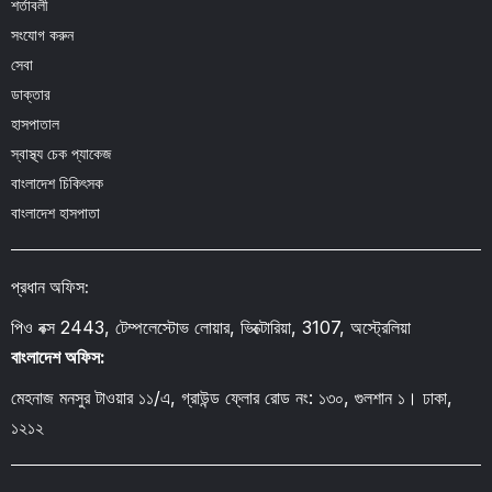
শর্তাবলী
সংযোগ করুন
সেবা
ডাক্তার
হাসপাতাল
স্বাস্থ্য চেক প্যাকেজ
বাংলাদেশ চিকিৎসক
বাংলাদেশ হাসপাতা
প্রধান অফিস:
পিও বক্স 2443, টেম্পলেস্টোভ লোয়ার, ভিক্টোরিয়া, 3107, অস্ট্রেলিয়া
বাংলাদেশ অফিস:
মেহনাজ মনসুর টাওয়ার ১১/এ, গ্রাউন্ড ফ্লোর রোড নং: ১৩০, গুলশান ১। ঢাকা,
১২১২