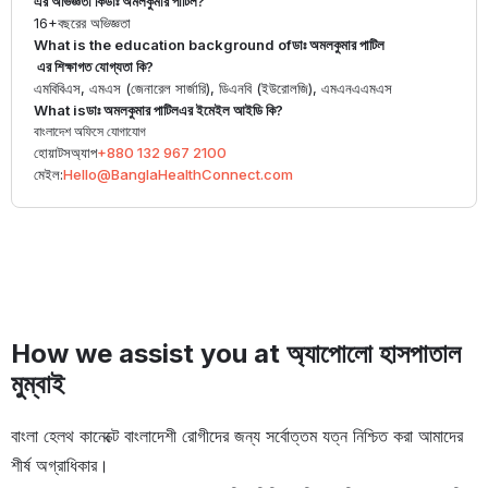
এর অভিজ্ঞতা কি
ডাঃ অমলকুমার পাটিল
?
16+
বছরের অভিজ্ঞতা
What is the education background of
ডাঃ অমলকুমার পাটিল
এর শিক্ষাগত যোগ্যতা কি?
এমবিবিএস, এমএস (জেনারেল সার্জারি), ডিএনবি (ইউরোলজি), এমএনএএমএস
What is
ডাঃ অমলকুমার পাটিল
এর ইমেইল আইডি কি?
বাংলাদেশ অফিসে যোগাযোগ
হোয়াটসঅ্যাপ
+880 132 967 2100
মেইল:
Hello@BanglaHealthConnect.com
How we assist you at অ্যাপোলো হাসপাতাল
মুম্বাই
বাংলা হেলথ কানেক্টে বাংলাদেশী রোগীদের জন্য সর্বোত্তম যত্ন নিশ্চিত করা আমাদের
শীর্ষ অগ্রাধিকার।