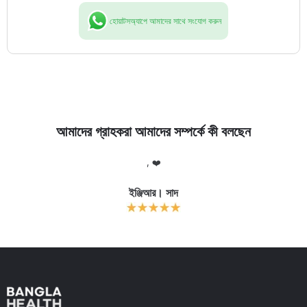
হোয়াটসঅ্যাপে আমাদের সাথে সংযোগ করুন
আমাদের গ্রাহকরা আমাদের সম্পর্কে কী বলছেন
লো
, ❤️
আ
র
ইঞ্জিআর। সাদ
ক
Slide 2 of 11.