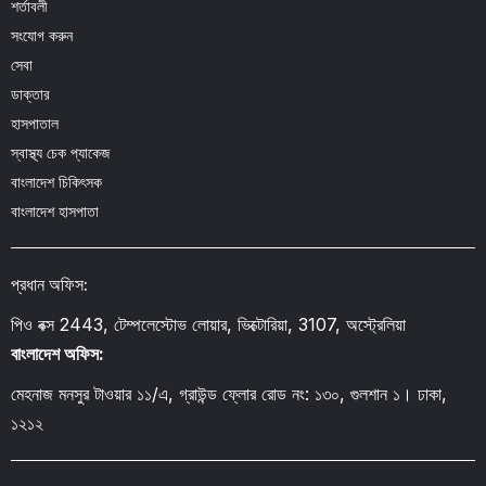
শর্তাবলী
সংযোগ করুন
সেবা
ডাক্তার
হাসপাতাল
স্বাস্থ্য চেক প্যাকেজ
বাংলাদেশ চিকিৎসক
বাংলাদেশ হাসপাতা
প্রধান অফিস:
পিও বক্স 2443, টেম্পলেস্টোভ লোয়ার, ভিক্টোরিয়া, 3107, অস্ট্রেলিয়া
বাংলাদেশ অফিস:
মেহনাজ মনসুর টাওয়ার ১১/এ, গ্রাউন্ড ফ্লোর রোড নং: ১৩০, গুলশান ১। ঢাকা,
১২১২