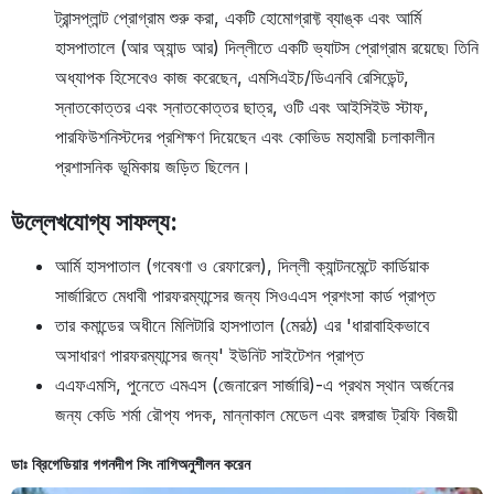
ট্রান্সপ্লান্ট প্রোগ্রাম শুরু করা, একটি হোমোগ্রাফ্ট ব্যাঙ্ক এবং আর্মি
হাসপাতালে (আর অ্যান্ড আর) দিল্লীতে একটি ভ্যাটস প্রোগ্রাম রয়েছে৷ তিনি
অধ্যাপক হিসেবেও কাজ করেছেন, এমসিএইচ/ডিএনবি রেসিডেন্ট,
স্নাতকোত্তর এবং স্নাতকোত্তর ছাত্র, ওটি এবং আইসিইউ স্টাফ,
পারফিউশনিস্টদের প্রশিক্ষণ দিয়েছেন এবং কোভিড মহামারী চলাকালীন
প্রশাসনিক ভূমিকায় জড়িত ছিলেন।
উল্লেখযোগ্য সাফল্য:
আর্মি হাসপাতাল (গবেষণা ও রেফারেল), দিল্লী ক্যান্টনমেন্টে কার্ডিয়াক
সার্জারিতে মেধাবী পারফরম্যান্সের জন্য সিওএএস প্রশংসা কার্ড প্রাপ্ত
তার কমান্ডের অধীনে মিলিটারি হাসপাতাল (মেরঠ) এর 'ধারাবাহিকভাবে
অসাধারণ পারফরম্যান্সের জন্য' ইউনিট সাইটেশন প্রাপ্ত
এএফএমসি, পুনেতে এমএস (জেনারেল সার্জারি)-এ প্রথম স্থান অর্জনের
জন্য কেডি শর্মা রৌপ্য পদক, মান্নাকাল মেডেল এবং রঙ্গরাজ ট্রফি বিজয়ী
ডাঃ ব্রিগেডিয়ার গগনদীপ সিং নাগি
অনুশীলন করেন