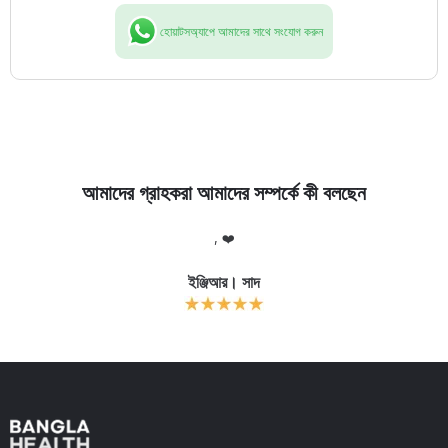
হোয়াটসঅ্যাপে আমাদের সাথে সংযোগ করুন
আমাদের গ্রাহকরা আমাদের সম্পর্কে কী বলছেন
লো
, ❤️
আ
র
ইঞ্জিআর। সাদ
ক
Slide 2 of 11.