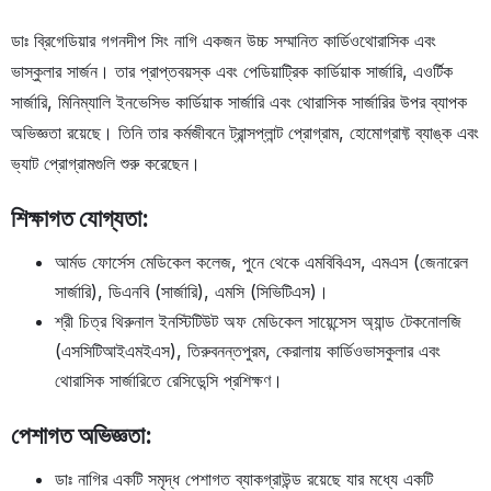
ডাঃ ব্রিগেডিয়ার গগনদীপ সিং নাগি একজন উচ্চ সম্মানিত কার্ডিওথোরাসিক এবং
ভাস্কুলার সার্জন। তার প্রাপ্তবয়স্ক এবং পেডিয়াট্রিক কার্ডিয়াক সার্জারি, এওর্টিক
সার্জারি, মিনিম্যালি ইনভেসিভ কার্ডিয়াক সার্জারি এবং থোরাসিক সার্জারির উপর ব্যাপক
অভিজ্ঞতা রয়েছে। তিনি তার কর্মজীবনে ট্রান্সপ্লান্ট প্রোগ্রাম, হোমোগ্রাফ্ট ব্যাঙ্ক এবং
ভ্যাট প্রোগ্রামগুলি শুরু করেছেন।
শিক্ষাগত যোগ্যতা:
আর্মড ফোর্সেস মেডিকেল কলেজ, পুনে থেকে এমবিবিএস, এমএস (জেনারেল
সার্জারি), ডিএনবি (সার্জারি), এমসি (সিভিটিএস)।
শ্রী চিত্র থিরুনাল ইনস্টিটিউট অফ মেডিকেল সায়েন্সেস অ্যান্ড টেকনোলজি
(এসসিটিআইএমইএস), তিরুবনন্তপুরম, কেরালায় কার্ডিওভাসকুলার এবং
থোরাসিক সার্জারিতে রেসিডেন্সি প্রশিক্ষণ।
পেশাগত অভিজ্ঞতা:
ডাঃ নাগির একটি সমৃদ্ধ পেশাগত ব্যাকগ্রাউন্ড রয়েছে যার মধ্যে একটি