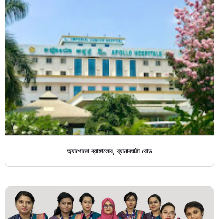
অ্যাপোলো ব্যাঙ্গালোর, ব্যানারঘাট্টা রোড