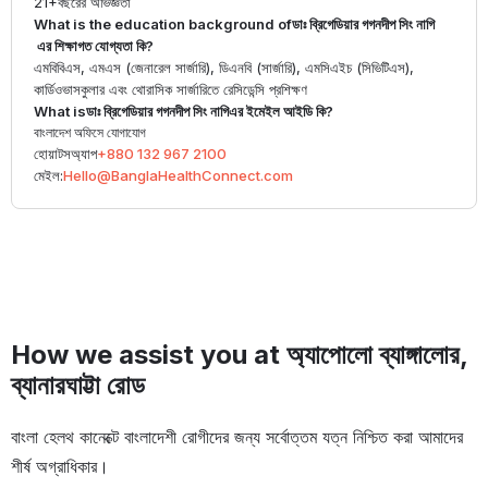
21+
বছরের অভিজ্ঞতা
What is the education background of
ডাঃ ব্রিগেডিয়ার গগনদীপ সিং নাগি
এর শিক্ষাগত যোগ্যতা কি?
এমবিবিএস, এমএস (জেনারেল সার্জারি), ডিএনবি (সার্জারি), এমসিএইচ (সিভিটিএস),
কার্ডিওভাসকুলার এবং থোরাসিক সার্জারিতে রেসিডেন্সি প্রশিক্ষণ
What is
ডাঃ ব্রিগেডিয়ার গগনদীপ সিং নাগি
এর ইমেইল আইডি কি?
বাংলাদেশ অফিসে যোগাযোগ
হোয়াটসঅ্যাপ
+880 132 967 2100
মেইল:
Hello@BanglaHealthConnect.com
How we assist you at অ্যাপোলো ব্যাঙ্গালোর,
ব্যানারঘাট্টা রোড
বাংলা হেলথ কানেক্টে বাংলাদেশী রোগীদের জন্য সর্বোত্তম যত্ন নিশ্চিত করা আমাদের
শীর্ষ অগ্রাধিকার।