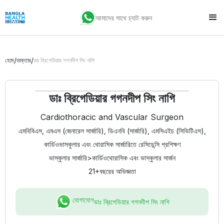
আমাদের সাথে চ্যাট করুন
/
/
হোম
ডাক্তার
ডাঃ ব্রিগেডিয়ার গগনদীপ সিং নাগি
ডাঃ ব্রিগেডিয়ার গগনদীপ সিং নাগি
Cardiothoracic and Vascular Surgeon
এমবিবিএস, এমএস (জেনারেল সার্জারি), ডিএনবি (সার্জারি), এমসিএইচ (সিভিটিএস),
কার্ডিওভাসকুলার এবং থোরাসিক সার্জারিতে রেসিডেন্সি প্রশিক্ষণ
ভাস্কুলার সার্জারি
>
কার্ডিওথোরাসিক এবং ভাস্কুলার সার্জন
21+
বছরের অভিজ্ঞতা
যোগাযোগ
ডাঃ ব্রিগেডিয়ার গগনদীপ সিং নাগি