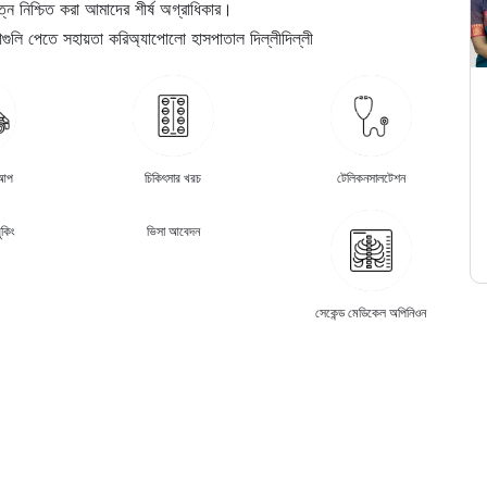
ত্ন নিশ্চিত করা আমাদের শীর্ষ অগ্রাধিকার।
ুলি পেতে সহায়তা করি
অ্যাপোলো হাসপাতাল দিল্লী
দিল্লী
কআপ
চিকিৎসার খরচ
টেলিকনসালটেশন
ুকিং
ভিসা আবেদন
সেকেন্ড মেডিকেল অপিনিওন