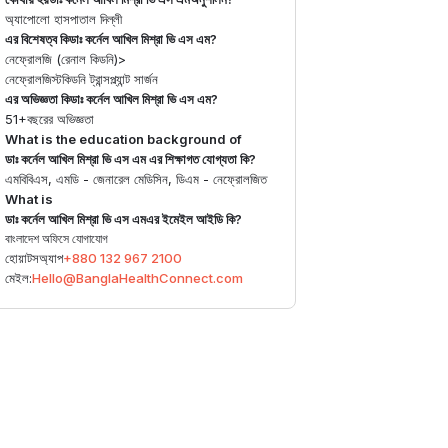
অ্যাপোলো হাসপাতাল দিল্লী
এর বিশেষত্ব কি
ডাঃ কর্নেল আখিল মিশ্রা ভি এস এম
?
নেফ্রোলজি (রেনাল কিডনি)
>
নেফ্রোলজিস্ট
কিডনি ট্রান্সপ্ল্যান্ট সার্জন
এর অভিজ্ঞতা কি
ডাঃ কর্নেল আখিল মিশ্রা ভি এস এম
?
51+
বছরের অভিজ্ঞতা
What is the education background of
ডাঃ কর্নেল আখিল মিশ্রা ভি এস এম
এর শিক্ষাগত যোগ্যতা কি?
এমবিবিএস, এমডি - জেনারেল মেডিসিন, ডিএম - নেফ্রোলজিত
What is
ডাঃ কর্নেল আখিল মিশ্রা ভি এস এম
এর ইমেইল আইডি কি?
বাংলাদেশ অফিসে যোগাযোগ
হোয়াটসঅ্যাপ
+880 132 967 2100
মেইল:
Hello@BanglaHealthConnect.com