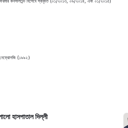
 পারফরমার কনসালটেন্ট হিসেবে স্বীকৃতি (০১/২০১৩, ০৯/২০১৪, এবং ০১/২০১৫)
 নেফ্রোলজি (১
৯৯২)
ো হাসপাতাল দিল্লী