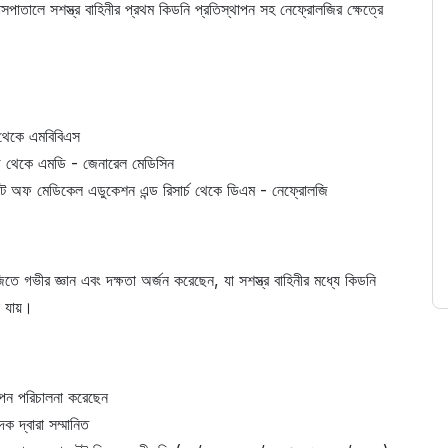
সপাতালে সশস্ত্র বাহিনীর প্রথম কিডনি প্রতিস্থাপন সহ নেফ্রোলজির ক্ষেত্রে
় থেকে এমবিবিএস
জ থেকে এমডি - জেনারেল মেডিসিন
িটিউট অফ মেডিকেল এডুকেশন এন্ড রিসার্চ থেকে ডিএম - নেফ্রোলজি
তে গভীর জ্ঞান এবং দক্ষতা অর্জন করেছেন, যা সশস্ত্র বাহিনীর মধ্যে কিডনি
া যায়।
থাপন পরিচালনা করেছেন
দক দ্বারা সম্মানিত