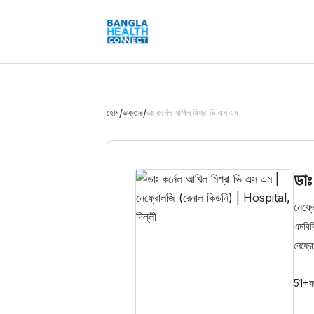
/
/
হোম
ডাক্তার
ডাঃ কর্নেল আখিল মিশ্রা ভি এস এম
ডাঃ
নেফ্র
এমবিব
নেফ্র
51+
ব