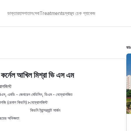
ডাক্তার
হাসপাতাল
সেবা
Treatments
স্বাস্থ্য চেক প্যাকেজ
ডাঃ
 কর্নেল আখিল মিশ্রা ভি এস এম
োলজিস্ট
িএস, এমডি - জেনারেল মেডিসিন, ডিএম - নেফ্রোলজিত
োলজি (রেনাল কিডনি)
>
নেফ্রোলজিস্ট
কিডনি ট্রান্সপ্ল্যান্ট সার্জন
ছরের অভিজ্ঞতা