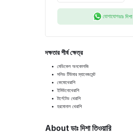
যোগাযোগ
ডাঃ দিশা
দক্ষতার শীর্ষ ক্ষেত্র
মেডিকেল অনকোলজি
সলিড টিউমার ম্যানেজমেন্ট
কেমোথেরাপি
ইমিউনোথেরাপি
টার্গেটেড থেরাপি
হরমোনাল থেরাপি
About ডাঃ দিশা তিওয়ারি