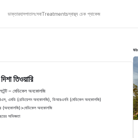
ডাক্তার
হাসপাতাল
সেবা
Treatments
স্বাস্থ্য চেক প্যাকেজ
ডাঃ
 দিশা তিওয়ারি
লটেন্ট – মেডিকেল অনকোলজি
িএস, এমডি (রেডিয়েশন অনকোলজি), ডিআরএনবি (মেডিকেল অনকোলজি)
্সার (অনকোলজি)
>
মেডিকেল অনকোলজি
ছরের অভিজ্ঞতা