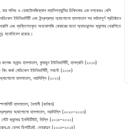
 যার সলিড ও হেমাটোলজিক্যাল ম্যালিগন্যান্সির চিকিৎসায় এক দশকেরও বেশি
ডিকেল ইউনিভার্সিটি এবং ইন্দ্রপ্রস্থ অ্যাপোলো হাসপাতাল সহ মর্যাদাপূর্ণ প্রতিষ্ঠানে
ড থেরাপি এবং ব্যক্তিগতকৃত অনকোলজি কেয়ারের মতো অ্যাডভান্সড ক্যান্সার থেরাপিতে
দৃঢ় মনোনিবেশ রয়েছে।
ল কলেজ অ্যান্ড হাসপাতাল, কুমায়ুন ইউনিভার্সিটি, হালদ্বানি (২০১৩)
– কিং জর্জ মেডিকেল ইউনিভার্সিটি, লখনৌ (২০১৮)
অ্যাপোলো হাসপাতাল, নয়াদিল্লি (২০২৩)
পেশালিটি হাসপাতাল, বৈশালী (বর্তমান)
দ্রপ্রস্থ অ্যাপোলো হাসপাতাল, নয়াদিল্লি (২০২০–২০২৩)
 স্টেট ক্যান্সার ইনস্টিটিউট, দিল্লি (২০১৮–২০২০)
রাখণ্ড হেলথ ডিপার্টমেন্ট, দেহরাদুন (২০১৩–২০১৪)