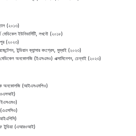
নিতাল (২০১৩)
জ মেডিকেল ইউনিভার্সিটি, লখনৌ (২০১৮)
্গাপুর (২০২৩)
েন্টেশন, ইন্ডিয়ান ক্যান্সার কংগ্রেস, মুম্বাই (২০২৩)
ফ মেডিকেল অনকোলজি (ইএসএমও) এক্সামিনেশন, চেন্নাই (২০২৩)
়াট্রিক অনকোলজি (আইএসএমপিও)
ই-ওএসআই)
 (ইএসএমও)
 (এএসসিও)
 (আইএপিসি)
ফ ইন্ডিয়া (এআরওআই)