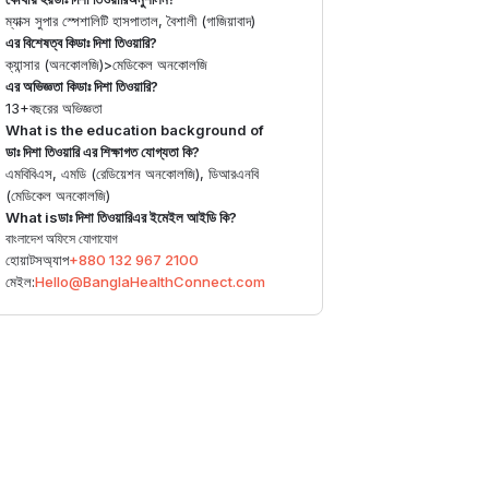
ম্যাক্স সুপার স্পেশালিটি হাসপাতাল, বৈশালী (গাজিয়াবাদ)
এর বিশেষত্ব কি
ডাঃ দিশা তিওয়ারি
?
ক্যান্সার (অনকোলজি)
>
মেডিকেল অনকোলজি
এর অভিজ্ঞতা কি
ডাঃ দিশা তিওয়ারি
?
13+
বছরের অভিজ্ঞতা
What is the education background of
ডাঃ দিশা তিওয়ারি
এর শিক্ষাগত যোগ্যতা কি?
এমবিবিএস, এমডি (রেডিয়েশন অনকোলজি), ডিআরএনবি
(মেডিকেল অনকোলজি)
What is
ডাঃ দিশা তিওয়ারি
এর ইমেইল আইডি কি?
বাংলাদেশ অফিসে যোগাযোগ
হোয়াটসঅ্যাপ
+880 132 967 2100
মেইল:
Hello@BanglaHealthConnect.com