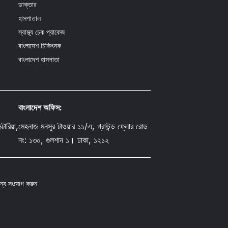
ডাক্তার
হাসপাতাল
স্বাস্থ্য চেক প্যাকেজ
বাংলাদেশ চিকিৎসক
বাংলাদেশ হাসপাতা
বাংলাদেশ অফিস:
োরিয়া,
মেহনাজ মনসুর টাওয়ার ১১/এ, গ্রাউন্ড ফ্লোর রোড
নং: ১৩০, গুলশান ১। ঢাকা, ১২১২
 জন্য সংযোগ করুন