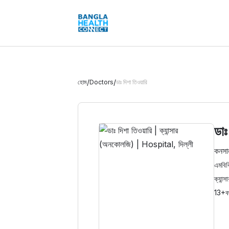
/
/
হোম
Doctors
ডাঃ দিশা তিওয়ারি
ডাঃ
কনসা
এমবিব
ক্যান
13+
ব