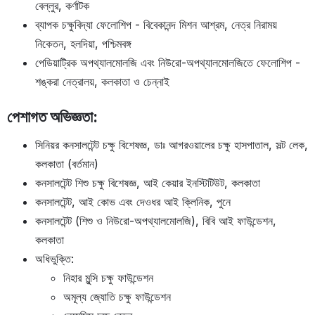
বেল্লুর, কর্ণাটক
ব্যাপক চক্ষুবিদ্যা ফেলোশিপ - বিবেকানন্দ মিশন আশ্রম, নেত্র নিরাময়
নিকেতন, হলদিয়া, পশ্চিমবঙ্গ
পেডিয়াট্রিক অপথ্যালমোলজি এবং নিউরো-অপথ্যালমোলজিতে ফেলোশিপ -
শঙ্করা নেত্রালয়, কলকাতা ও চেন্নাই
পেশাগত অভিজ্ঞতা:
সিনিয়র কনসালটেন্ট চক্ষু বিশেষজ্ঞ, ডাঃ আগরওয়ালের চক্ষু হাসপাতাল, সল্ট লেক,
কলকাতা (বর্তমান)
কনসালটেন্ট শিশু চক্ষু বিশেষজ্ঞ, আই কেয়ার ইনস্টিটিউট, কলকাতা
কনসালটেন্ট, আই কোভ এবং দেওধর আই ক্লিনিক, পুনে
কনসালটেন্ট (শিশু ও নিউরো-অপথ্যালমোলজি), বিবি আই ফাউন্ডেশন,
কলকাতা
অধিভুক্তি:
নিহার মুন্সি চক্ষু ফাউন্ডেশন
অমূল্য জ্যোতি চক্ষু ফাউন্ডেশন