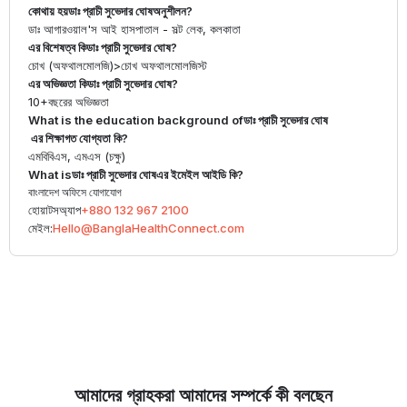
কোথায় হয়
ডাঃ প্রাচী সুভেদার ঘোষ
অনুশীলন?
ডাঃ আগারওয়াল'স আই হাসপাতাল - সল্ট লেক, কলকাতা
এর বিশেষত্ব কি
ডাঃ প্রাচী সুভেদার ঘোষ
?
চোখ (অফথালমোলজি)
>
চোখ অফথালমোলজিস্ট
এর অভিজ্ঞতা কি
ডাঃ প্রাচী সুভেদার ঘোষ
?
10+
বছরের অভিজ্ঞতা
What is the education background of
ডাঃ প্রাচী সুভেদার ঘোষ
এর শিক্ষাগত যোগ্যতা কি?
এমবিবিএস, এমএস (চক্ষু)
What is
ডাঃ প্রাচী সুভেদার ঘোষ
এর ইমেইল আইডি কি?
বাংলাদেশ অফিসে যোগাযোগ
হোয়াটসঅ্যাপ
+880 132 967 2100
মেইল:
Hello@BanglaHealthConnect.com
আমাদের গ্রাহকরা আমাদের সম্পর্কে কী বলছেন