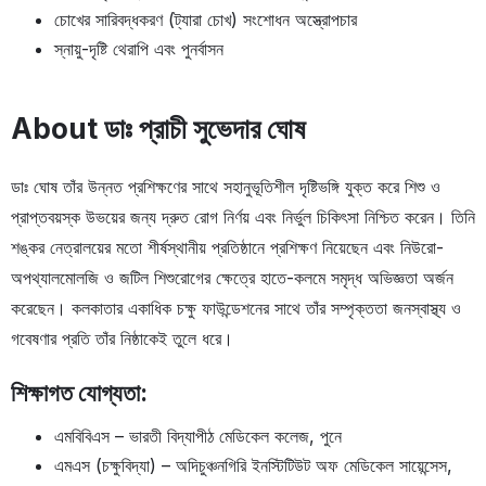
চোখের সারিবদ্ধকরণ (ট্যারা চোখ) সংশোধন অস্ত্রোপচার
স্নায়ু-দৃষ্টি থেরাপি এবং পুনর্বাসন
About ডাঃ প্রাচী সুভেদার ঘোষ
ডাঃ ঘোষ তাঁর উন্নত প্রশিক্ষণের সাথে সহানুভূতিশীল দৃষ্টিভঙ্গি যুক্ত করে শিশু ও
প্রাপ্তবয়স্ক উভয়ের জন্য দ্রুত রোগ নির্ণয় এবং নির্ভুল চিকিৎসা নিশ্চিত করেন। তিনি
শঙ্কর নেত্রালয়ের মতো শীর্ষস্থানীয় প্রতিষ্ঠানে প্রশিক্ষণ নিয়েছেন এবং নিউরো-
অপথ্যালমোলজি ও জটিল শিশুরোগের ক্ষেত্রে হাতে-কলমে সমৃদ্ধ অভিজ্ঞতা অর্জন
করেছেন। কলকাতার একাধিক চক্ষু ফাউন্ডেশনের সাথে তাঁর সম্পৃক্ততা জনস্বাস্থ্য ও
গবেষণার প্রতি তাঁর নিষ্ঠাকেই তুলে ধরে।
শিক্ষাগত যোগ্যতা:
এমবিবিএস – ভারতী বিদ্যাপীঠ মেডিকেল কলেজ, পুনে
এমএস (চক্ষুবিদ্যা) – অদিচুঞ্চনগিরি ইনস্টিটিউট অফ মেডিকেল সায়েন্সেস,