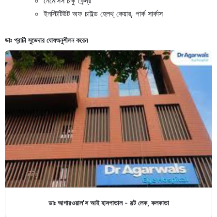
নেমেসিস চক্ষু কেন্দ্র
ইনস্টিটিউট অফ চাইল্ড হেলথ্ কেয়ার, পার্ক সার্কাস
ডাঃ প্রাচী সুভেদার ঘোষ
অনুশীলন করেন
ডাঃ আগারওয়াল'স আই হাসপাতাল - সল্ট লেক, কলকাতা