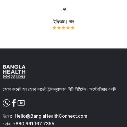
লো
, ❤️
আ
র
ইঞ্জিআর। সাদ
ক
Slide 2 of 11.
হেলথ কানেক্ট হল হেলথ কানেক্ট ইন্টারন্যাশনাল পিটি লিমিটেড, অস্ট্রেলিয়ার একটি
ইমেল:
Hello@BanglaHealthConnect.com
ফোন:
+880 961 167 7355