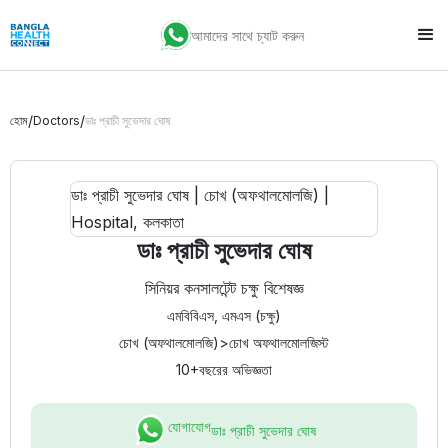
আমাদের সাথে চ্যাট করুন
/
/
হোম
Doctors
ডাঃ প্রাচী সুভেদার ঘোষ
ডাঃ প্রাচী সুভেদার ঘোষ
সিনিয়র কনসালটেন্ট চক্ষু বিশেষজ্ঞ
এমবিবিএস, এমএস (চক্ষু)
চোখ (অফথালমোলজি)
>
চোখ অফথালমোলজিস্ট
10+
বছরের অভিজ্ঞতা
যোগাযোগ
ডাঃ প্রাচী সুভেদার ঘোষ