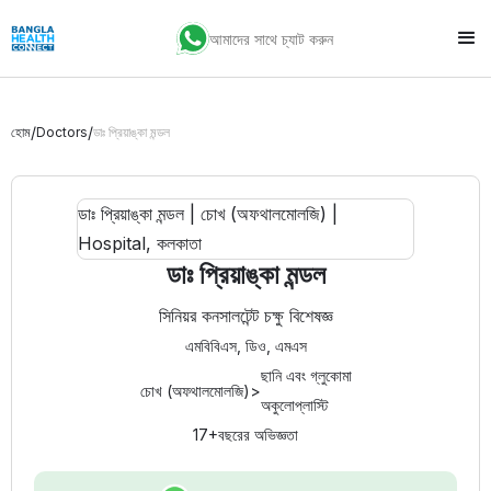
আমাদের সাথে চ্যাট করুন
/
/
হোম
Doctors
ডাঃ প্রিয়াঙ্কা মন্ডল
ডাঃ প্রিয়াঙ্কা মন্ডল
সিনিয়র কনসালটেন্ট চক্ষু বিশেষজ্ঞ
এমবিবিএস, ডিও, এমএস
ছানি এবং গ্লুকোমা
চোখ (অফথালমোলজি)
>
অকুলোপ্লাস্টি
17+
বছরের অভিজ্ঞতা