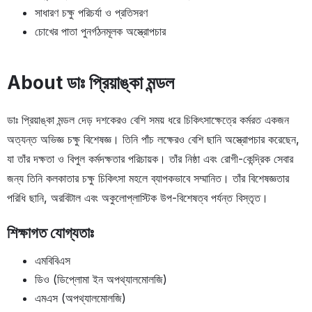
সাধারণ চক্ষু পরিচর্যা ও প্রতিসরণ
চোখের পাতা পুনর্গঠনমূলক অস্ত্রোপচার
About ডাঃ প্রিয়াঙ্কা মন্ডল
ডাঃ প্রিয়াঙ্কা মন্ডল দেড় দশকেরও বেশি সময় ধরে চিকিৎসাক্ষেত্রে কর্মরত একজন
অত্যন্ত অভিজ্ঞ চক্ষু বিশেষজ্ঞ। তিনি পাঁচ লক্ষেরও বেশি ছানি অস্ত্রোপচার করেছেন,
যা তাঁর দক্ষতা ও বিপুল কর্মদক্ষতার পরিচায়ক। তাঁর নিষ্ঠা এবং রোগী-কেন্দ্রিক সেবার
জন্য তিনি কলকাতার চক্ষু চিকিৎসা মহলে ব্যাপকভাবে সম্মানিত। তাঁর বিশেষজ্ঞতার
পরিধি ছানি, অরবিটাল এবং অকুলোপ্লাস্টিক উপ-বিশেষত্ব পর্যন্ত বিস্তৃত।
শিক্ষাগত যোগ্যতাঃ
এমবিবিএস
ডিও (ডিপ্লোমা ইন অপথ্যালমোলজি)
এমএস (অপথ্যালমোলজি)