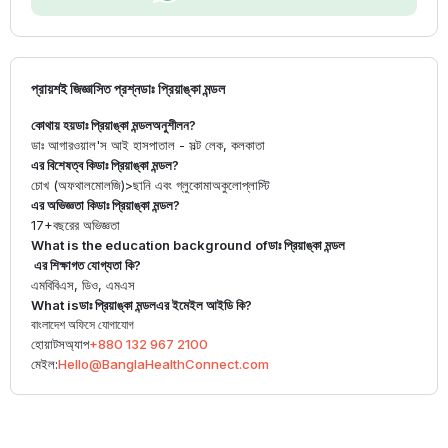
প্রায়শই জিজ্ঞাসিত প্রশ্ন
ডাঃ প্রিয়াঙ্কা মন্ডল
কোথায় হয়
ডাঃ প্রিয়াঙ্কা মন্ডল
অনুশীলন?
ডাঃ আগারওয়াল'স আই হাসপাতাল - সল্ট লেক, কলকাতা
এর বিশেষত্ব কি
ডাঃ প্রিয়াঙ্কা মন্ডল
?
চোখ (অফথালমোলজি)
>
ছানি এবং গ্লুকোমা
অকুলোপ্লাস্টি
এর অভিজ্ঞতা কি
ডাঃ প্রিয়াঙ্কা মন্ডল
?
17+
বছরের অভিজ্ঞতা
What is the education background of
ডাঃ প্রিয়াঙ্কা মন্ডল
এর শিক্ষাগত যোগ্যতা কি?
এমবিবিএস, ডিও, এমএস
What is
ডাঃ প্রিয়াঙ্কা মন্ডল
এর ইমেইল আইডি কি?
বাংলাদেশ অফিসে যোগাযোগ
হোয়াটসঅ্যাপ
+880 132 967 2100
মেইল:
Hello@BanglaHealthConnect.com