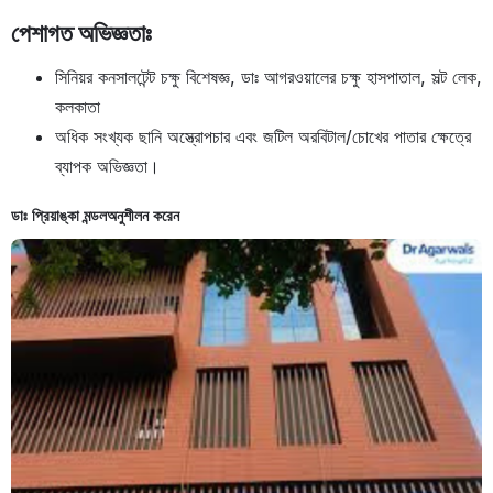
পেশাগত অভিজ্ঞতাঃ
সিনিয়র কনসালটেন্ট চক্ষু বিশেষজ্ঞ, ডাঃ আগরওয়ালের চক্ষু হাসপাতাল, সল্ট লেক,
কলকাতা
অধিক সংখ্যক ছানি অস্ত্রোপচার এবং জটিল অরবিটাল/চোখের পাতার ক্ষেত্রে
ব্যাপক অভিজ্ঞতা।
ডাঃ প্রিয়াঙ্কা মন্ডল
অনুশীলন করেন