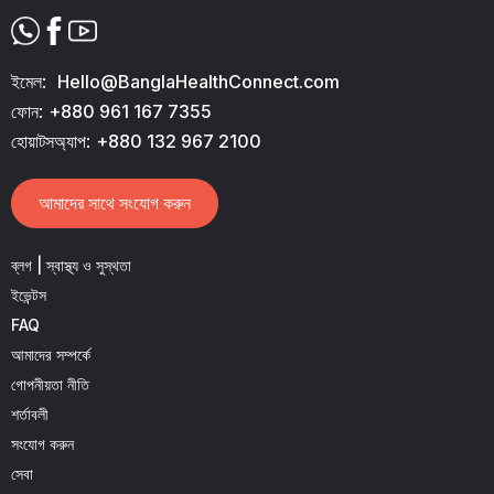
ইমেল:
Hello@BanglaHealthConnect.com
ফোন:
+880 961 167 7355
হোয়াটসঅ্যাপ:
+880 132 967 2100
আমাদের সাথে সংযোগ করুন
ব্লগ | স্বাস্থ্য ও সুস্থতা
ইভেন্টস
FAQ
আমাদের সম্পর্কে
গোপনীয়তা নীতি
শর্তাবলী
সংযোগ করুন
সেবা