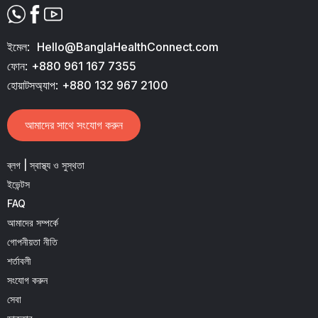
ইমেল:
Hello@BanglaHealthConnect.com
ফোন:
+880 961 167 7355
হোয়াটসঅ্যাপ:
+880 132 967 2100
আমাদের সাথে সংযোগ করুন
ব্লগ | স্বাস্থ্য ও সুস্থতা
ইভেন্টস
FAQ
আমাদের সম্পর্কে
গোপনীয়তা নীতি
শর্তাবলী
সংযোগ করুন
সেবা