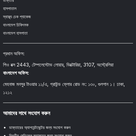
ডাক্তার
হাসপাতাল
স্বাস্থ্য চেক প্যাকেজ
বাংলাদেশ চিকিৎসক
বাংলাদেশ হাসপাতা
প্রধান অফিস:
পিও বক্স 2443, টেম্পলেস্টোভ লোয়ার, ভিক্টোরিয়া, 3107, অস্ট্রেলিয়া
বাংলাদেশ অফিস:
মেহনাজ মনসুর টাওয়ার ১১/এ, গ্রাউন্ড ফ্লোর রোড নং: ১৩০, গুলশান ১। ঢাকা,
১২১২
আমাদের সাথে সংযোগ করুন
ডাক্তারের অ্যাপয়েন্টমেন্টের জন্য সংযোগ করুন
দ্বিতীয় মেডিকেল মতামতের জন্য সংযোগ করুন