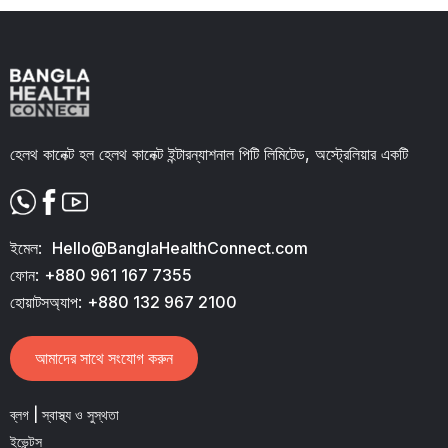
Slide 2 of 11.
হেলথ কানেক্ট হল হেলথ কানেক্ট ইন্টারন্যাশনাল পিটি লিমিটেড, অস্ট্রেলিয়ার একটি
ইমেল:
Hello@BanglaHealthConnect.com
ফোন:
+880 961 167 7355
হোয়াটসঅ্যাপ:
+880 132 967 2100
আমাদের সাথে সংযোগ করুন
ব্লগ | স্বাস্থ্য ও সুস্থতা
ইভেন্টস