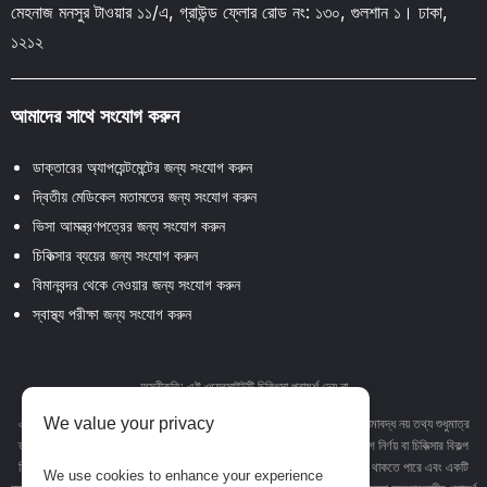
মেহনাজ মনসুর টাওয়ার ১১/এ, গ্রাউন্ড ফ্লোর রোড নং: ১৩০, গুলশান ১। ঢাকা,
১২১২
আমাদের সাথে সংযোগ করুন
ডাক্তারের অ্যাপয়েন্টমেন্টের জন্য সংযোগ করুন
দ্বিতীয় মেডিকেল মতামতের জন্য সংযোগ করুন
ভিসা আমন্ত্রণপত্রের জন্য সংযোগ করুন
চিকিত্সার ব্যয়ের জন্য সংযোগ করুন
বিমানবন্দর থেকে নেওয়ার জন্য সংযোগ করুন
স্বাস্থ্য পরীক্ষা জন্য সংযোগ করুন
অস্বীকৃতি: এই ওয়েবসাইটটি চিকিৎসা পরামর্শ দেয় না
We value your privacy
এই ওয়েবসাইটে থাকা পাঠ্য, গ্রাফিক্স, চিত্র এবং অন্যান্য উপাদান সহ তবে এর মধ্যে সীমাবদ্ধ নয় তথ্য শুধুমাত্র
তথ্যমূলক উদ্দেশ্যে। এই সাইটে কোনও উপাদান বা সামগ্রী পেশাদার চিকিত্সা পরামর্শ, রোগ নির্ণয় বা চিকিত্সার বিকল্প
হিসাবে উদ্দেশ্য নয়। কোনও চিকিত্সা অবস্থা বা চিকিত্সা সম্পর্কে আপনার যে কোনও প্রশ্ন থাকতে পারে এবং একটি
We use cookies to enhance your experience