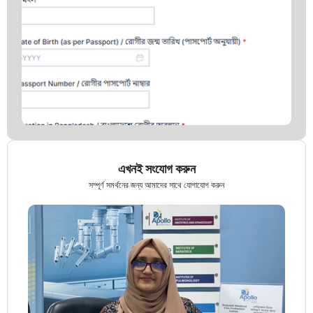
এখনই সংযোগ করুন
সম্পূর্ণ সমর্থনের জন্য আমাদের সাথে যোগাযোগ করুন