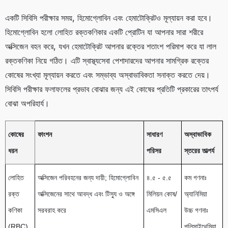
একটি সিবিসি পরীক্ষার সময়, হিমোগ্লোবিন এবং হেমাটোক্রিটও মূল্যায়ন করা হবে।
হিমোগ্লোবিন হলো লোহিত রক্তকণিকার একটি প্রোটিন যা আপনার সারা শরীরে
অক্সিজেন বহন করে, যখন হেমাটোক্রিট আপনার রক্তের শতাংশ পরিমাপ করে যা লাল
রক্তকণিকা নিয়ে গঠিত। এটি স্বাস্থ্যসেবা পেশাদারদের আপনার সামগ্রিক রক্তের
কোষের সংখ্যা মূল্যায়ন করতে এবং সম্ভাব্য অস্বাভাবিকতা সনাক্ত করতে দেয়।
সিবিসি পরীক্ষার ফলাফলের প্রভাব বোঝার জন্য এই কোষের প্রতিটি প্রকারের তাৎপর্য
বোঝা অপরিহার্য।
কোষের
ফাংশন
সাধারণ
অস্বাভাবিক
ধরন
পরিসর
স্তরের তাত্পর্য
লোহিত
অক্সিজেন পরিবহনের জন্য দায়ী; হিমোগ্লোবিন
৪.৫ - ৫.৫
কম গণনাঃ
রক্ত
অক্সিজেনের সাথে আবদ্ধ এবং টিস্যু ও অঙ্গে
মিলিয়ন কোষ/
অ্যানিমিয়া
কণিকা
সরবরাহ করে
এমসিএল
উচ্চ গণনাঃ
(RBC)
পলিসাইথেমিয়া