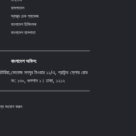
হাসপাতাল
স্বাস্থ্য চেক প্যাকেজ
বাংলাদেশ চিকিৎসক
বাংলাদেশ হাসপাতা
বাংলাদেশ অফিস:
োরিয়া,
মেহনাজ মনসুর টাওয়ার ১১/এ, গ্রাউন্ড ফ্লোর রোড
নং: ১৩০, গুলশান ১। ঢাকা, ১২১২
 জন্য সংযোগ করুন