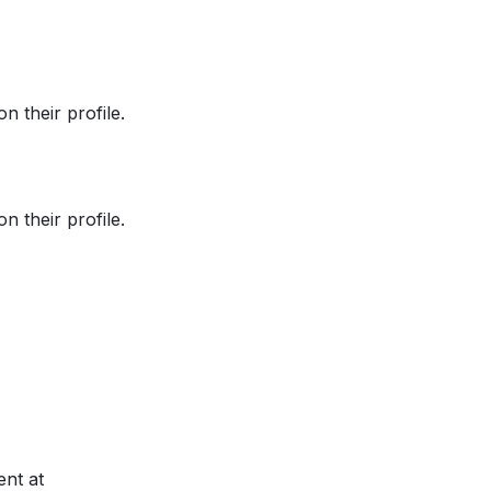
n their profile.
n their profile.
ent at