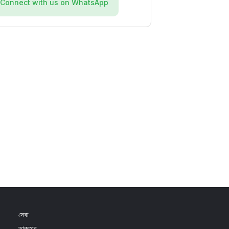
Connect with us on WhatsApp
আমাকে সঠিকভাবে গাইড করার জন্য আ
সেবা
ডাক্তার