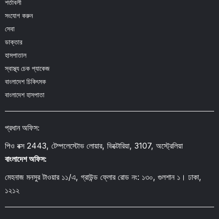
শর্তাবলী
সংযোগ করুন
সেবা
ডাক্তার
হাসপাতাল
স্বাস্থ্য চেক প্যাকেজ
বাংলাদেশ চিকিৎসক
বাংলাদেশ হাসপাতা
প্রধান অফিস:
পিও বক্স 2443, টেম্পলেস্টোভ লোয়ার, ভিক্টোরিয়া, 3107, অস্ট্রেলিয়া
বাংলাদেশ অফিস:
মেহনাজ মনসুর টাওয়ার ১১/এ, গ্রাউন্ড ফ্লোর রোড নং: ১৩০, গুলশান ১। ঢাকা,
১২১২